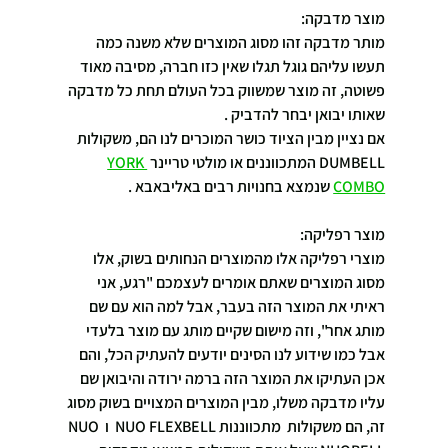
מוצר מדבקה:
מותר מדבקה זהו מסוג המוצרים שלא משנה כמה 
תעשו עליהם גוגל תגלו שאין כזו חברה, מסיבה מאוד 
פשוטה, זה מוצר שמשווק בכל העולם תחת כל מדבקה 
שאותו יבואן יבחר להדביק .
אם נציין מבין הציוד כושר המוכרים לנו הם, משקולות 
DUMBELL המתכווננים או מולטי טריינר 
YORK 
COMBO
 שנמצא בחנויות רבים באליבאבא .
מוצר רפליקה:
מוצרי רפליקה אלו מהמוצרים הנחותים בשוק, אלו 
מסוג המוצרים שאתם אומרים לעצמכם "רגע, אני 
ראיתי את המוצר הזה בעבר, אבל למה הוא עם שם 
מותג אחר", וזה מישום שקיים מותג עם מוצר בלעדי 
אבל כמו שידוע לנו הסינים יודעים להעתיק הכל, והם 
אכן העתיקו את המוצר הזה ברמה ירודה והיבואן שם 
עליו מדבקה משלו, מבין המוצרים המצויים בשוק מסוג 
זה, הם משקולות  מתכווננות NUO FLEXBELL  ו NUO 