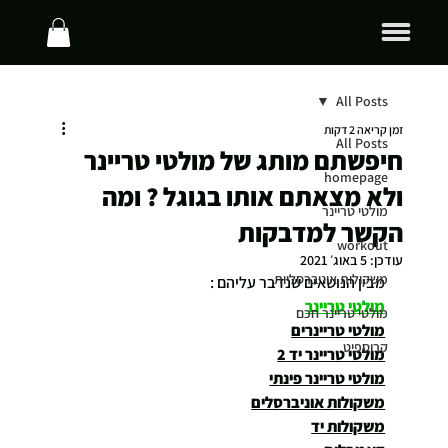
All Posts
זמן קריאה 2 דקות
All Posts
חיפשתם מותג של מולטי טריינר
homepage
ולא מצאתם אותו בגוגל ? ומה
מולטי טריינר
הקשר למדבקות
workout
עודכן:
5 באוג׳ 2021
משקולות אוניברסליות
מבין הנושאים שנדבר עליהם :
מולטי טריינר
מולטי טריינר חכם
מולטי טריינרים
קרוספיט
מולטי טריינר יד 2
מולטי טריינר פינתי
משקולות אוניברסלים
משקולות יד