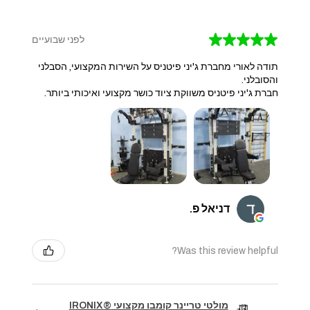
★
★
★
★
★
לפני שבועיים
תודה לאורי מחברת ג'יני פיטניס על השירות המקצועי, הסבלני
והסובלני.
חברת ג'יני פיטניס משווקת ציוד כושר מקצועי ואיכותי ביותר.
דניאל פ.
Was this review helpful?
מולטי טריינר קומבו מקצועי IRONIX®