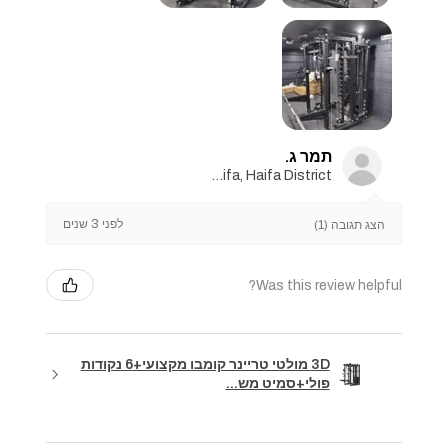
תמר ג.
Haifa, Haifa District
לפני 3 שנים
הצג תגובה (1)
Was this review helpful?
3D מולטי טריינר קומבו מקצועי+6 נקודות
פולי+סמיט מש...