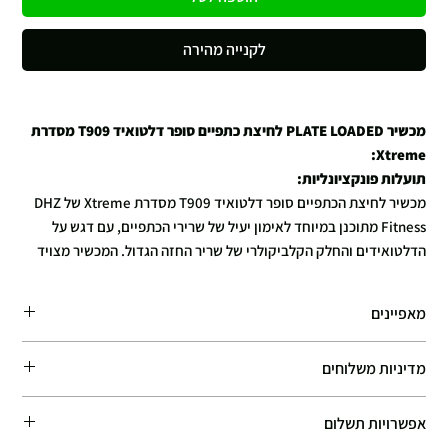
לקנייה מהירה
מכשיר PLATE LOADED לחיצת כתפיים סופר דלטואיד T909 מסדרת
Xtreme:
תועלות פונקציונליות:
מכשיר לחיצת הכתפיים סופר דלטואיד T909 מסדרת Xtreme של DHZ
Fitness מתוכנן במיוחד לאימון יעיל של שרירי הכתפיים, עם דגש על
הדלטואידים והחלק הקלביקולרי של שריר החזה הגדול. המכשיר מצויד
במנופים עצמאיים, המאפשרים ביצוע תרגילים חד-צדדיים או
דו-צדדיים, ובכך מבטיח אימון מגוון ומאוזן.
מאפיינים
תקציר על חברת DHZ Fitness:
DHZ Fitness היא אחת מהחברות הגדולות והמובילות בעולם בתחום
מפרט טכני:
מדיניות משלוחים
ייצור ציוד כושר מקצועי, והיצרנית גם למותגים הגדולים בעולם כגון LIFE
מידות:
1960 מ"מ (אורך) x 1460 מ"מ (רוחב) x 1400 מ"מ (גובה)
משקל עצמי:
250 ק"ג
FITNESS. החברה זכתה בתואר "DHZ FITNESS – The Pioneer Of
זמן האספקה המשוער: 7–10 ימי עסקים. אנו עושים את מירב המאמצים לספק
Chinese Fitness Equipment" בתערוכת FIBO 2018. החברה
אפשרויות תשלום
את ההזמנות במהירות האפשרית, ובמקרים רבים המוצרים מגיעים מוקדם
מתמקדת בפיתוח וייצור מכשירים מתקדמים המשלבים טכנולוגיה
יותר. עלות המשלוח מחושבת באופן אוטומטי בעמוד התשלום (Checkout).