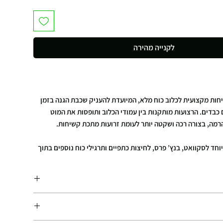
לקנייה מהירה
חות מקצועית לכלוב כוח מלא, המיועדת להעניק שכבת הגנה בזמן
בדים. הרצועות מותקנות בין עמודי הכלוב ותופסות את המוט
מה, בצורה רכה ושקטה יותר לעומת זרועות מתכת קשיחות.
חד לסקוואט, בנץ’ פרס, לחיצות כתפיים ותרגילי כוח נוספים בתוך
ש מסייע לספוג את הפגיעה, להפחית רעש, ולשמור טוב יותר על
ימון.
במקרה של נפילת מוט
ת לכלוב כוח
ים