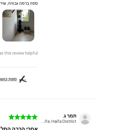
ספה ברמה גבוהה, שירו
s this review helpful?
ספת כושר מקצועית  Pro
תמר ג.
★
★
★
★
★
Haifa, Haifa District
אחרי הרבה התלבט