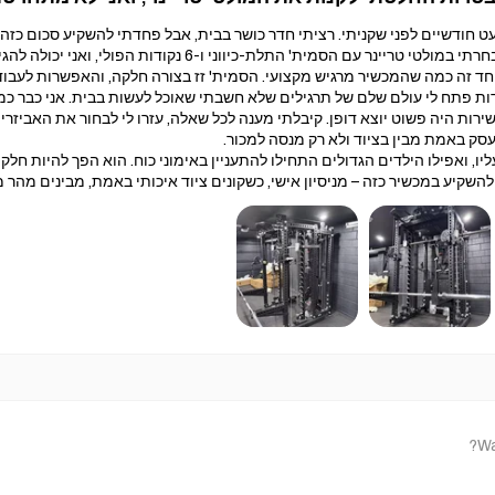
ודשיים לפני שקניתי. רציתי חדר כושר בבית, אבל פחדתי להשקיע סכום כזה 
הסמית' התלת-כיווני ו-6 נקודות הפולי, ואני יכולה להגיד שזו אחת הקניות הכי טובות שעשיתי.
ד זה כמה שהמכשיר מרגיש מקצועי. הסמית' זז בצורה חלקה, והאפשרות לעבוד 
ות פתח לי עולם שלם של תרגילים שלא חשבתי שאוכל לעשות בבית. אני כבר כמ
ירות היה פשוט יוצא דופן. קיבלתי מענה לכל שאלה, עזרו לי לבחור את האביז
סק באמת מבין בציוד ולא רק מנסה למכור.
יו, ואפילו הילדים הגדולים התחילו להתעניין באימוני כוח. הוא הפך להיות חלק
שקיע במכשיר כזה – מניסיון אישי, כשקונים ציוד איכותי באמת, מבינים מהר 
Wa