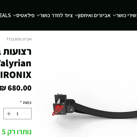
ירי כושר
אביזרים ואיחסון
ציוד לחדר כושר
פילאטיס
EALS
מק"ט: TT213532
IRONIX
כמות
*
נותרו רק 5 במלאי