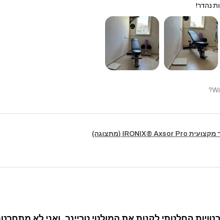
ת נהדר!
Wa
IRONIX® Axsor (מתצוגה)
ויות החלטתי לקנות את המולטי טריינר, ואני לא מתחרטת