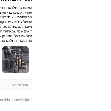
האמת שהתלבטתי כמעט ח
אחרי לא מעט בדיקות בחרתי במולטי טריינר עם 
מה שהפתיע אותי במיוח
הכפול עם כל שש הנקוד
מעבר למכשיר עצמו, הש
רואים שמי שמאחורי הע
היום גם בעלי מתאמן על
אם מישהו מתלבט אם לה
הצג תגובה (1)
s this review helpful?