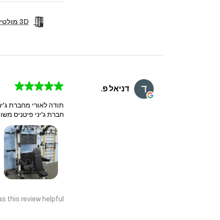
3D מולטי טריינר קומבו מקצועי+6 נקודות פולי+סמיט מש...
★
★
★
★
★
דניאל פ.
תודה לאורי מחברת ג'יני
חברת ג'יני פיטניס משוו
s this review helpful?