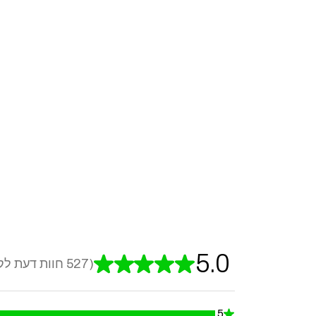
5.0
★
★
★
★
★
527
חוות דעת לק
527
5
★
99.24098671726756%