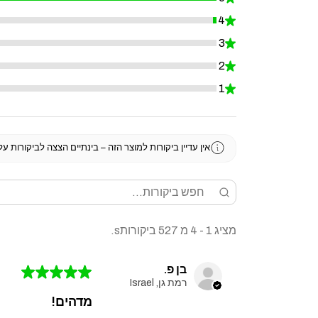
4
★
0.7590132827324478%
3
★
0%
2
★
0%
1
★
0%
אין עדיין ביקורות למוצר הזה – בינתיים הצצה לביקורות ע
מציג 1 - 4 מ 527 ביקורותs.
בן פ.
★
★
★
★
★
רמת גן, Israel
מדהים!