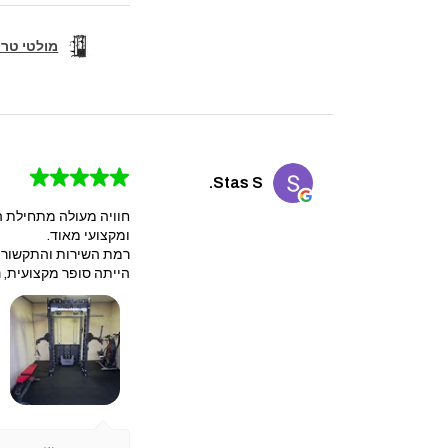
מולטי טריינר קומבו 
★
★
★
★
★
Stas S.
חוויה מעולה מתחילת ה
ומקצועי מאוד.
​רמת השירות והתקשורת 
הייתה סופר מקצועית, נק