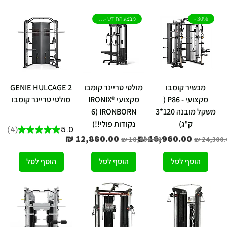
30% -
מבצע החודש - 30%
מכשיר קומבו
מולטי טריינר קומבו
GENIE HULCAGE 2
מקצועי - P86 (
מקצועי IRONIX®
מולטי טריינר קומבו
משקל מובנה 120*3
IRONBORN (6
מחיר
ק"ג)
נקודות פולי!!)
4
★
★
★
★
★
5.0
4
יר רגיל
מחיר מבצע
מחיר רגיל
מחיר מבצע
הוסף לסל
הוסף לסל
הוסף לסל