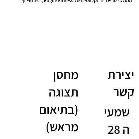
המולטי־טריינרים הקלאסיים של Rep Fitness, Rogue Fitness
ו־Ironix מבית Genie Fitness. במאמר זה נבחן את ההבדלים,
נציג יתרונות וחסרונות של כל גישה, וניגע גם בסוגיות של אמינות
וריקולים – בנגיעות בלבד, כדי לתת לקורא תמונה מלאה
ואובייקטיבית.
יצירת
מחסן
קשר
תצוגה
(בתיאום
שמעי
מראש)
ה 28