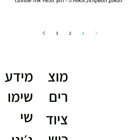
המאמן, המשקולות, והאווירה – לתוך מכשיר אחד שמתחבר
לקיר, הייתם עושים את זה? זו בדיוק ההבטחה של Speediance
Gym Monster 2 , אחד המוצרים החדשניים ביותר בעולם הכושר
הביתי. מאחורי העיצוב המלוטש מסתתרת מערכת חכמה
מבוססת מנועים דיגיטליים ובינה מלאכותית שמזהה תנועה,
3
2
1
מנתחת ביצועים ומציעה אימון מדויק ואישי יותר מאי פעם.
speediance עיצוב וטכנולוגיה מתקדמת כשמסתכלים על
Speediance מבינים
מוצ
מידע
רים
שימו
שי
ציוד
כוש
ג׳יני