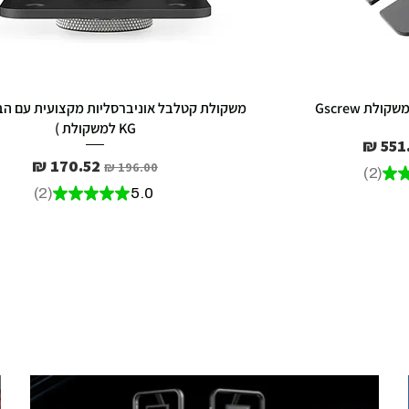
ת Gscrew
KG למשקולת )
ר מבצע
מחיר רגיל
מחיר מבצע
2
★
2
2
★
★
★
★
★
5.0
2