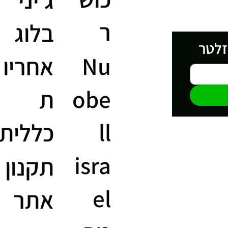
ר
בלוג
זלטר
Nu
אחריו
obe
ת
ll
כללית
isra
תקנון
el
אתר