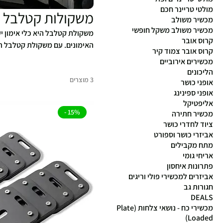
מולטי טריינר חכם
משקולות קטלבל
מכשיר משולב
מכשיר משולב משקל חופשי
משקולת קטלבל היא כלי אימון י
קרוס אובר
האימונים. עם משקולת קטלבל תו
קרוס אובר צמוד קיר
היציבות והקואורדינציה. גלו א
מכשירים אירוביים
ולמטרות שלכם. התחילו לשדרג א
הליכונים
3 מוצרים
אופני כושר
אופני ספינינג
אליפטיקל
15% -
מכשיר חתירה
ציוד לחדרי כושר
אביזרי כושר וספורט
מתח מקבילים
אריחי גומי
פתרונות איחסון
אביזרים למכשירי פולי וריגים
חגורות גב
DEALS
מכשירי כח - נושאי צלחות (Plate
Loaded)