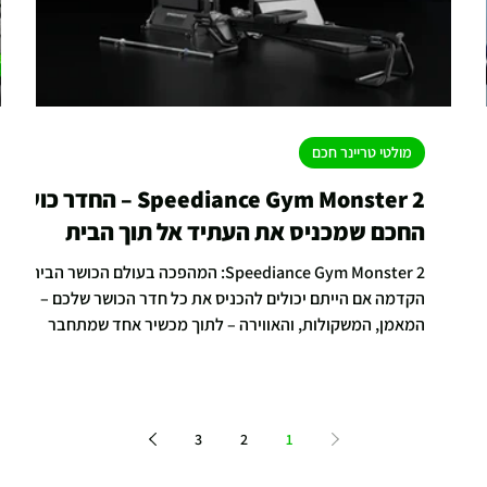
מולטי טריינר חכם
Speediance Gym Monster 2 – החדר כושר
החכם שמכניס את העתיד אל תוך הבית
Speediance Gym Monster 2: המהפכה בעולם הכושר הביתי
הקדמה אם הייתם יכולים להכניס את כל חדר הכושר שלכם –
המאמן, המשקולות, והאווירה – לתוך מכשיר אחד שמתחבר
לקיר, הייתם עושים את זה? זו בדיוק ההבטחה של Speediance
Gym Monster 2 , אחד המוצרים החדשניים ביותר בעולם הכושר
הביתי. מאחורי העיצוב המלוטש מסתתרת מערכת חכמה
מבוססת מנועים דיגיטליים ובינה מלאכותית שמזהה תנועה,
3
2
1
מנתחת ביצועים ומציעה אימון מדויק ואישי יותר מאי פעם.
speediance עיצוב וטכנולוגיה מתקדמת כשמסתכלים על