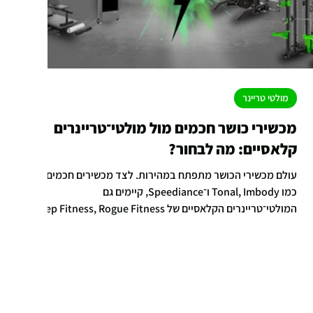
מולטי טריינר
מכשירי כושר חכמים מול מולטי־טריינרים
קלאסיים: מה לבחור?
עולם מכשירי הכושר מתפתח במהירות. לצד מכשירים חכמים
כמו Tonal, Imbody ו־Speediance, קיימים גם
המולטי־טריינרים הקלאסיים של Rep Fitness, Rogue Fitness
ו־Ironix מבית Genie Fitness. במאמר זה נבחן את ההבדלים,
נציג יתרונות וחסרונות של כל גישה, וניגע גם בסוגיות של אמינות
וריקולים – בנגיעות בלבד, כדי לתת לקורא תמונה מלאה
ואובייקטיבית.