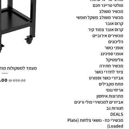
מולטי טריינר חכם
מכשיר משולב
מכשיר משולב משקל חופשי
קרוס אובר
קרוס אובר צמוד קיר
מכשירים אירוביים
הליכונים
אופני כושר
אופני ספינינג
אליפטיקל
מכשיר חתירה
מעמד למשקולות מודולריות
ציוד לחדרי כושר
אביזרי כושר וספורט
מחיר רגיל
מחי
מתח מקבילים
אריחי גומי
פתרונות איחסון
אביזרים למכשירי פולי וריגים
חגורות גב
DEALS
מכשירי כח - נושאי צלחות (Plate
Loaded)