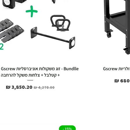
 Gscrew
lle
+ קטלבל + צלחות משקל להרחבה
ר מבצע
מחיר רגיל
מחיר מבצע
15% -