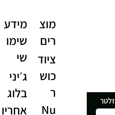
Speediance מבינים
מוצ
מידע
רים
שימו
שי
ציוד
כוש
ג׳יני
ר
בלוג
זלטר
Nu
אחריו