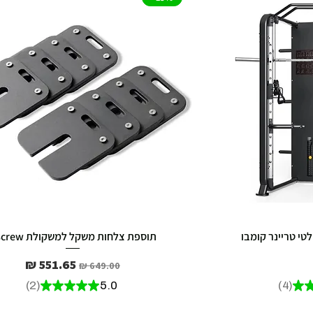
תוספת צלחות משקל למשקולת Gscrew
מחיר רגיל
מחיר מבצע
2
★
★
★
★
★
5.0
4
★
2
4