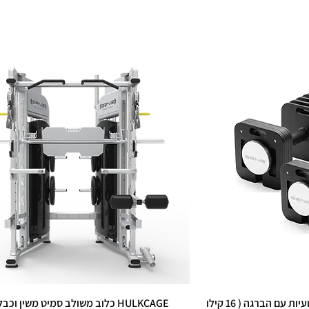
זוג משקולות אוניברסליות מקצועיות עם הברגה ( 16 קילו
HULKCAGE כלוב משולב סמיט משין וכבל קרוס