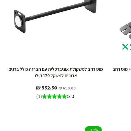
Bund - זוג משקולות אוניברסליות Gscrew + מוט רחב
מוט רחב למשקולת אוניברסלית עם הברגה כולל ברגים
ארוכים למשקל 120 קילו
מחיר רגיל
מחיר מבצע
1
★
★
★
★
★
5.0
1
13% -