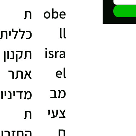
obe
ת
ll
כללית
isra
תקנון
el
אתר
מב
מדיניו
צעי
ת
ם
החזרו