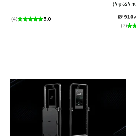
קיל )
מחיר
ר מבצע
4
★
★
★
★
★
5.0
4
7
★
7