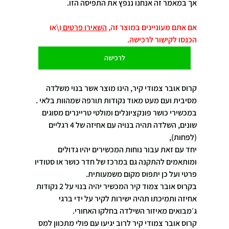
אך במאמר זה אנחנו ננפץ את התפיסה הזו.
אם אתם מעוניינים במוצר זה, 
השאירו פרטים 
ו\או 
הכנסו לקישור לרכישה. 
לרכישה
קרוס אובר צמודי קיר, הינו מוצר אשר בנוי משלדה 
מסיבית ועם מעט מאוד נקודות תורפה שמהוות בלאי .
במכשירי כושר פונקציונלים ומולטי טריינרים מסוגים 
שונים, השלדה תהיה בנויה עם אחיזה של 4 רגליים 
(לפחות),
יחד עם זאת עבור נוחות המכשירים יהיו גדולים 
ומותאמים להתקנה גם במרכז של חדר כושר או סטודיו 
פרטי ועל כן יתפוס מקום משמעותית.
בקרוס אובר צמוד קיר המכשיר יהיה בנוי על 2 נקודות 
אחיזה ותמיכתו תהיה ישירות לקיר על ידי ברגי 
ג׳מבואים מאיזור השילדה בחלקו האחורי.
קרוס אובר צמודי קיר לרוב יגיעו עם פולי מתכוון למס 