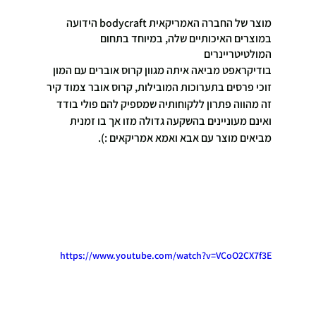
מוצר של החברה האמריקאית bodycraft הידועה 
במוצרים האיכותיים שלה, במיוחד בתחום 
המולטיטריינרים
בודיקראפט מביאה איתה מגוון קרוס אוברים עם המון 
זוכי פרסים בתערוכות המובילות, קרוס אובר צמוד קיר 
זה מהווה פתרון ללקוחותיה שמספיק להם פולי בודד 
ואינם מעוניינים בהשקעה גדולה מזו אך בו זמנית 
מביאים מוצר עם אבא ואמא אמריקאים :).
https://www.youtube.com/watch?v=VCoO2CX7f3E