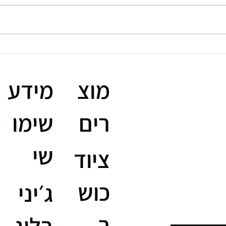
סוגי משקולות חופשיות
משקול
FLEXBELL ו LL
מוצ
מידע
רים
שימו
שי
ציוד
כוש
ג׳יני
ר
בלוג