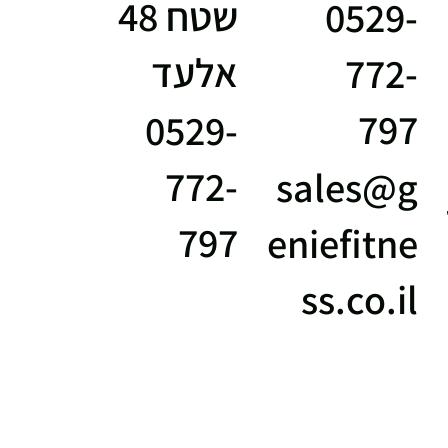
שטח 48
0529-
אלעד
772-
797
0529-
772-
sales@g
797
eniefitne
ss.co.il