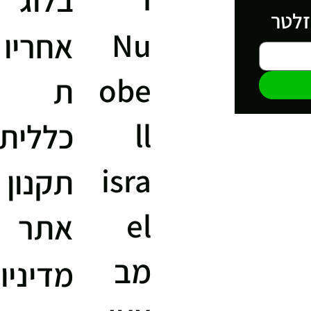
זלטר
Nu
אחריו
obe
ת
ll
כללית
isra
תקנון
el
אתר
מב
מדיניו