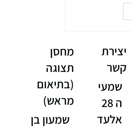
ות אוניברסליות
NUOBE מקוריות
יצירת
מחסן
קשר
תצוגה
(בתיאום
שמעי
מראש)
ה 28
אלעד
שמעון בן