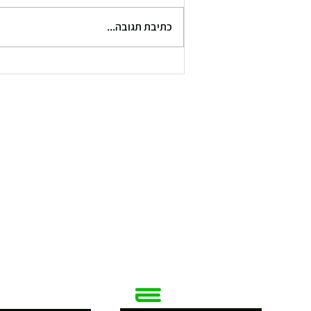
כתיבת תגובה...
איך לבחור משקולות
אוניברסליות? מדריך השוואתי
ומחקר מקצועי לצרכן 2025 .