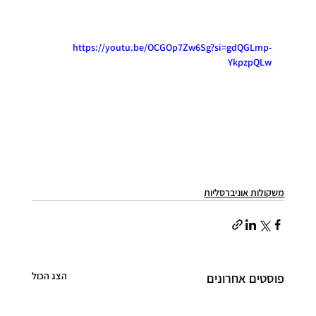
https://youtu.be/OCGOp7Zw6Sg?si=gdQGLmp-
YkpzpQLw
משקולות אוניברסליות
הצג הכול
פוסטים אחרונים