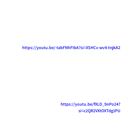
https://youtu.be/-tabFNhFIbA?si=XSHCv-wv4-tnjkA2
https://youtu.be/fXLD_9nPo24?
si=c2QR2VXtOXTdg1PU