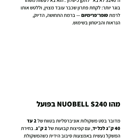
ה־S240 לא בא “לתקן כישלון”. הוא בא לעשות משהו 
בוגר יותר: לקחת פתרון שכבר עובד מצוין, וללטש אותו 
לרמת 
סופר־פרימיום
 — ברמת התחושה, הדיוק, 
הנראות והביטחון בשימוש.
מהו NUOBELL S240 בפועל
מדובר בסט משקולות אוניברסליות בטווח של 
2 עד 
40 ק״ג לכל יד
, עם קפיצות קבועות של 
2 ק״ג
. בחירת 
המשקל נעשית באמצעות סיבוב הידית כשהמשקולת 