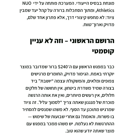
מונחת בבסיס הייעודי. המערכת פותחה על ידי NUO 
Athletics, ומתוך הסתכלות ברורה על קהל יעד שמבין 
ציוד: לא מחפש קיצורי דרך, אלא פתרון אחד שלם, 
מדויק וארוך־טווח.
הרושם הראשוני – וזה לא עניין 
קוסמטי
כבר במפגש הראשון עם ה־S240 ברור שמדובר במוצר 
יוקרתי באמת. הגימור מדויק, החומרים מרגישים 
צפופים ומלאים, והמשקולת עצמה “יושבת” ביד 
בצורה שמיד משדרת ביטחון. אין תחושה של חלקים 
חלולים, אין רעשים מיותרים, ואין את אותה הרגשה 
מוכרת של מנגנון שאתה צריך “לסמוך עליו”. זה ציוד 
שמרגיש מתוכנן עד הסוף. לא משהו שמנסים להסתיר 
בו פשרות. והאמת? גם אחרי שבועות של שימוש — 
ההתרגשות לא נעלמת. יש משהו ממכר במפגש עם 
מוצר שאתה יודע שהוא טוב.