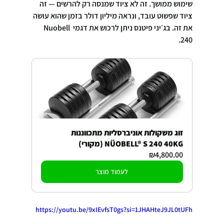
שימוש ממושך. זה לא ציוד שמנסה רק להרשים — זה 
ציוד שפשוט עובד, ונראה מיליון דולר בזמן שהוא עושה 
את זה. בג׳יני פיטנס ניתן לרכוש את דגמי Nuobell 
240.
זוג משקולות אוניברסליות מתכווננות 
NÜOBELL® S 240 40KG (מקורי)
₪4,800.00
לעמוד מוצר
https://youtu.be/9xIEvfsT0gs?si=1JHAHteJ9JL0tUFh