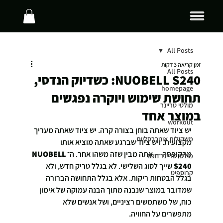
All Posts
זמן קריאה 3 דקות
All Posts
NUOBELL S240: כשדיוק הנדסי,
homepage
תחושת שימוש ויוקרה נפגשים
מולטי טריינר
במוצר אחד
workout
יש ציוד שאתה בוחן בצורה קרה. יש ציוד שאתה מעריך 
משקולות אוניברסליות
מקצועית. ויש ציוד שברגע שאתה מוציא אותו 
מהקופסה — אתה מבין שזה משהו אחר. ה־
NUOBELL 
מולטי טריינר חכם
S240
 שייך לסוג השלישי. לא בגלל טריק חדש, ולא 
קרוספיט
בגלל הבטחות ריקות. אלא בגלל התחושה הברורה 
שמדובר במוצר שנבנה מתוך הבנה עמוקה של אימון 
כוח, של משתמשים רציניים, ושל אנשים שלא 
מתפשרים על החוויה.