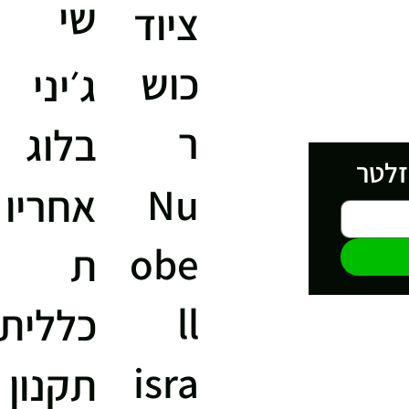
שי
ציוד
כוש
ג׳יני
ר
בלוג
זלטר
Nu
אחריו
obe
ת
ll
כללית
isra
תקנון