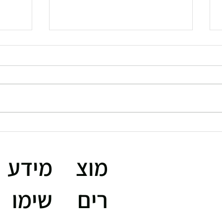
סוגי 
NUO ISRAEL - משקולות
אוניברסליות
מוצ
מידע
רים
שימו