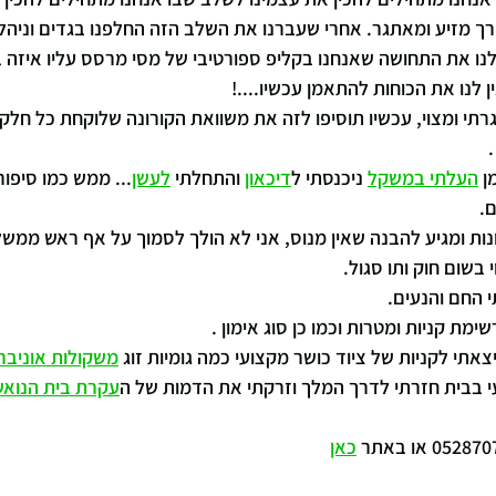
ך מזיע ומאתגר. אחרי שעברנו את השלב הזה החלפנו בגדים וניהלנו 
 לנו את התחושה שאנחנו בקליפ ספורטיבי של מסי מרסס עליו איזה 
 לנו את הכוחות להתאמן עכשיו....!
גרתי ומצוי, עכשיו תוסיפו לזה את משוואת הקורונה שלוקחת כל חלק
 
העלתי במשקל
 ניכנסתי ל
דיכאון
 והתחלתי 
לעשן
... ממש כמו סיפו
.
נות ומגיע להבנה שאין מנוס, אני לא הולך לסמוך על אף ראש ממשל
 בשום חוק ותו סגול.
 החם והנעים.
ת קניות ומטרות וכמו כן סוג אימון .
תי לקניות של ציוד כושר מקצועי כמה גומיות זוג 
משקולות אוניבר
עי בבית חזרתי לדרך המלך וזרקתי את הדמות של ה
עקרת בית הנוא
כאן