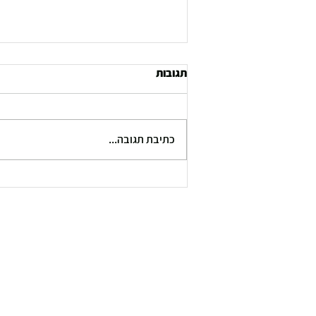
תגובות
כתיבת תגובה...
איך לבחור משקולות
אוניברסליות? מדריך השוואתי
ומחקר מקצועי לצרכן 2025 .