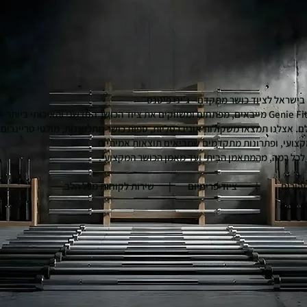
בישראל לציוד כושר מתקדם - ג׳יני פיטנס
אנחנו ב־Genie Fitness מייבאים, מפתחים ומשווקים את ציוד הכושר החדשני והאיכותי ביות
ם. אצלנו תמצאו משקולות אוניברסליות, ספות כושר מתכווננות, מולטי טריינרים,
מקצועי, ופתרונות מתקדמים שמביאים תוצאות אמיתיות.
כל רמה, מהמתאמן הביתי ועד מאמן הכושר המקצועי.
ירים | ציוד פרימיום | שירות לקוחות מכל הלב