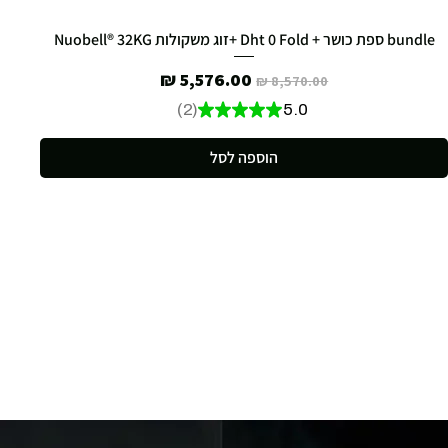
bundle ספת כושר + Dht 0 Fold +זוג משקולות Nuobell® 32KG
מחיר רגיל
מחיר מבצע
2
★
★
★
★
★
5.0
2
הוספה לסל