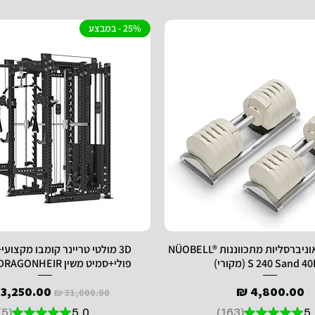
25% - במבצע
זוג משקולות אוניברסליות מתכווננות NÜOBELL®
S 240 Sand  (מקורי)
פולי+סמיט משין IRONIX® DRAGONHEIR
מחיר
מחיר רגיל
מחיר מבצ
5
★
★
★
★
★
5.0
163
★
★
★
★
★
5