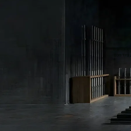
ר – מהמותגים
 ציוד חכם