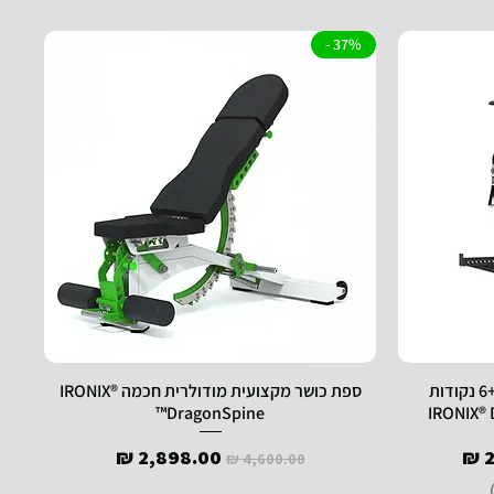
37% -
3D מולטי טריינר קומבו מקצועי+6 נקודות
ספת כושר מקצועית מודולרית חכמה IRONIX®
DragonSpine™
ע
מחיר רגיל
מחיר מבצע