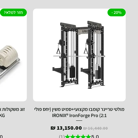
20% -
חזר למלאי!
מולטי טריינר קומבו מקצועי+סמיט משין (יחס פולי
2:1) IRONIX® IronForge Pro
40KG
מחיר רגיל
מחיר מבצע
.0
1
★
★
★
★
★
5.0