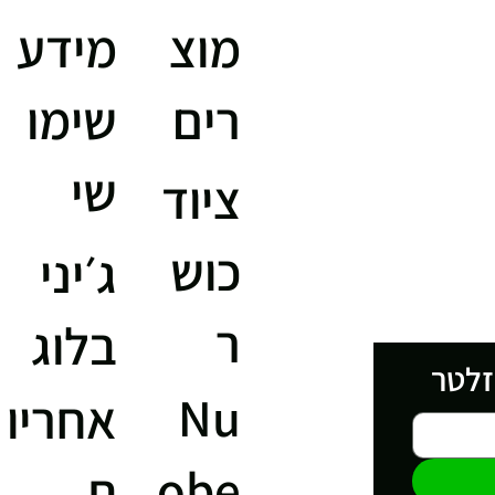
מוצ
מידע
רים
שימו
שי
ציוד
כוש
ג׳יני
ר
בלוג
זלטר
Nu
אחריו
obe
ת