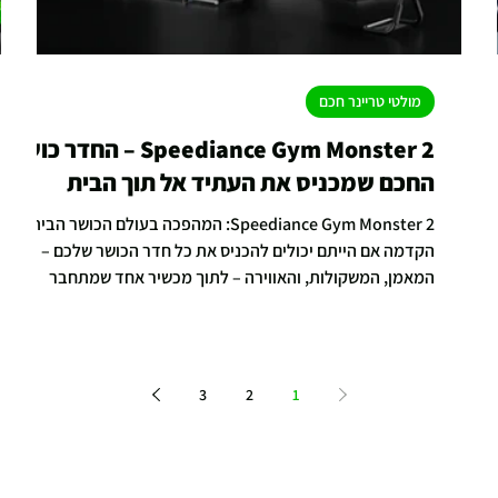
מולטי טריינר חכם
Speediance Gym Monster 2 – החדר כושר
החכם שמכניס את העתיד אל תוך הבית
Speediance Gym Monster 2: המהפכה בעולם הכושר הביתי
הקדמה אם הייתם יכולים להכניס את כל חדר הכושר שלכם –
המאמן, המשקולות, והאווירה – לתוך מכשיר אחד שמתחבר
לקיר, הייתם עושים את זה? זו בדיוק ההבטחה של Speediance
Gym Monster 2 , אחד המוצרים החדשניים ביותר בעולם הכושר
הביתי. מאחורי העיצוב המלוטש מסתתרת מערכת חכמה
מבוססת מנועים דיגיטליים ובינה מלאכותית שמזהה תנועה,
3
2
1
מנתחת ביצועים ומציעה אימון מדויק ואישי יותר מאי פעם.
speediance עיצוב וטכנולוגיה מתקדמת כשמסתכלים על
Speediance מבינים