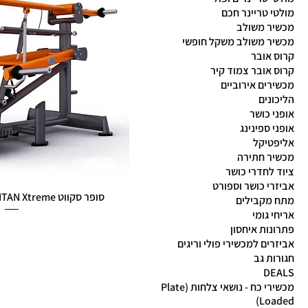
מולטי טריינר חכם
מכשיר משולב
מכשיר משולב משקל חופשי
קרוס אובר
קרוס אובר צמוד קיר
מכשירים אירוביים
הליכונים
אופני כושר
אופני ספינינג
אליפטיקל
מכשיר חתירה
ציוד לחדרי כושר
אביזרי כושר וספורט
סופר סקווט PLATE LOADED TITAN Xtreme
מתח מקבילים
אריחי גומי
מחיר
פתרונות איחסון
אביזרים למכשירי פולי וריגים
חגורות גב
DEALS
מכשירי כח - נושאי צלחות (Plate
Loaded)