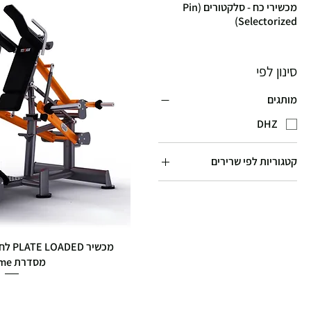
מכשירי כח - סלקטורים (Pin
Selectorized)
סינון לפי
מותגים
DHZ
קטגוריות לפי שרירים
שרירי חזה
שרירי גב
שרירי ידיים
שרירי כתפיים
מסדרת Xtreme
שרירי רגליים
מחיר