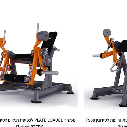
מכשיר PLATE LOADED לכפיפת זרועות לסירוגין T908
מסדרת Xtreme