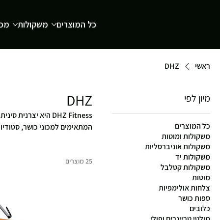
כל המוצרים
משקולות
מכש
ראשי
DHZ
DHZ
מיון לפי
DHZ Fitness היא יצר
כל המוצרים
משקולות ומוטות
לאיכות ושירות ברמה הגבוהה בי
משקולות אוניברסליות
משקולות יד
25 מוצרים
משקולות קטלבל
מוטות
צלחות אולימפיות
ספות כושר
כלובים
מולטי טריינרים ופולי