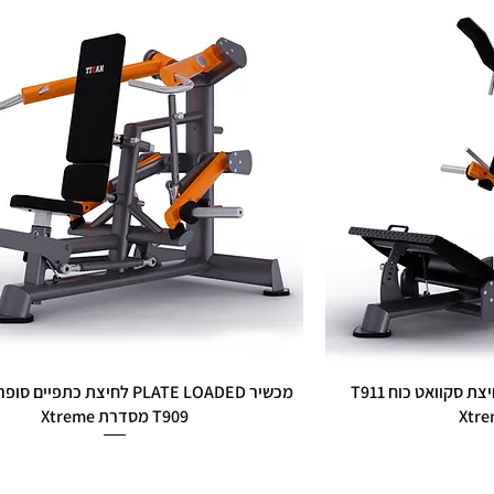
מכשיר PLATE LOADED לחיצת סקוואט כוח T911
מכשיר PLATE LOADED לחיצת כתפיי
T909 מסדרת Xtreme
מחיר