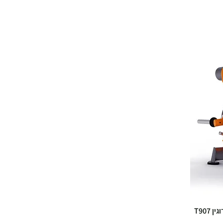
מכשיר PLATE LOADED לכפיפת רגליים לסירוגין T907