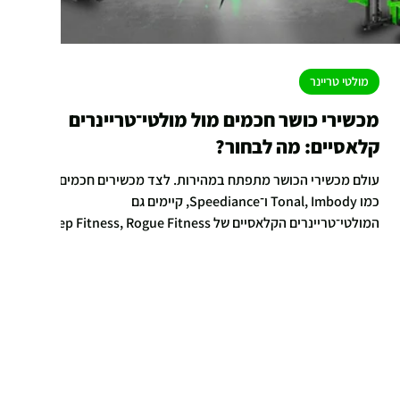
מולטי טריינר
מכשירי כושר חכמים מול מולטי־טריינרים
קלאסיים: מה לבחור?
עולם מכשירי הכושר מתפתח במהירות. לצד מכשירים חכמים
כמו Tonal, Imbody ו־Speediance, קיימים גם
המולטי־טריינרים הקלאסיים של Rep Fitness, Rogue Fitness
ו־Ironix מבית Genie Fitness. במאמר זה נבחן את ההבדלים,
נציג יתרונות וחסרונות של כל גישה, וניגע גם בסוגיות של אמינות
וריקולים – בנגיעות בלבד, כדי לתת לקורא תמונה מלאה
ואובייקטיבית.