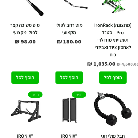
(מתצוגה) IronRack
מוט רחב לפולי
מוט משיכה קצר
Pro – סטנד
מקצועי
לפולי מקצועי
תעשייתי מודולרי
מחיר
מחיר
לאחסון ציוד ואביזרי
כוח
חיר רגיל
מחיר מבצע
הוסף לסל
הוסף לסל
הוסף לסל
חדש!
חדש!
חבל פולי זוגי
IRONIX®
IRONIX®