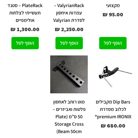
מקצועי
ValyrianRack –
PlateRack – סטנד
עמדות איחסון
תעשייתי לצלחות
מחיר
לסדרת Valyrian
אולימפיים
מחיר
מחיר
הוסף לסל
הוסף לסל
הוסף לסל
Dip Bars מקבילים
מוט רוחב לאחסון
לכלוב מסדרת
פלטות ואביזרים –
premium IRONIX®
50 ס”מ (Plate
Storage Cross
מחיר
Beam 50cm)