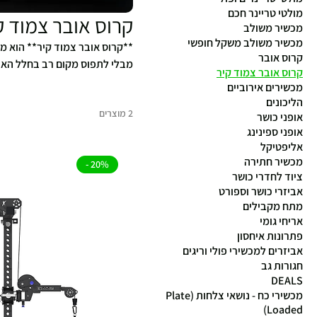
מולטי טריינר חכם
קרוס אובר צמוד ק
מכשיר משולב
מכשיר משולב משקל חופשי
**קרוס אובר צמוד קיר** הוא מ
קרוס אובר
מבלי לתפוס מקום רב בחלל האימ
קרוס אובר צמוד קיר
קרוס אובר צמוד קיר תוכלו לבצע 
מכשירים אירוביים
שלנו של מכשירי קרוס אובר צמוד
הליכונים
2 מוצרים
אופני כושר
אופני ספינינג
אליפטיקל
מכשיר חתירה
20% -
ציוד לחדרי כושר
אביזרי כושר וספורט
מתח מקבילים
אריחי גומי
פתרונות איחסון
אביזרים למכשירי פולי וריגים
חגורות גב
DEALS
מכשירי כח - נושאי צלחות (Plate
Loaded)