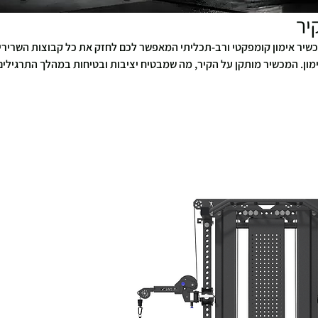
יר
כשיר אימון קומפקטי ורב-תכליתי המאפשר לכם לחזק את כל קבוצות השרירי
ון. המכשיר מותקן על הקיר, מה שמבטיח יציבות ובטיחות במהלך התרגילים
מגוון רחב של תרגילים לשיפור הכוח, הגמישות והקואורדינציה. גלו את המגוו
י קיר איכותיים והתחילו לשדרג את שגרת האימונים שלכם כבר היום!