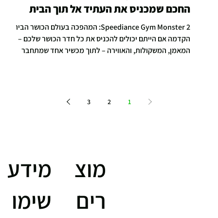
החכם שמכניס את העתיד אל תוך הבית
Speediance Gym Monster 2: המהפכה בעולם הכושר הביתי
הקדמה אם הייתם יכולים להכניס את כל חדר הכושר שלכם –
המאמן, המשקולות, והאווירה – לתוך מכשיר אחד שמתחבר
לקיר, הייתם עושים את זה? זו בדיוק ההבטחה של Speediance
Gym Monster 2 , אחד המוצרים החדשניים ביותר בעולם הכושר
הביתי. מאחורי העיצוב המלוטש מסתתרת מערכת חכמה
מבוססת מנועים דיגיטליים ובינה מלאכותית שמזהה תנועה,
3
2
1
מנתחת ביצועים ומציעה אימון מדויק ואישי יותר מאי פעם.
speediance עיצוב וטכנולוגיה מתקדמת כשמסתכלים על
Speediance מבינים
מוצ
מידע
רים
שימו