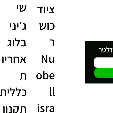
שי
ציוד
כוש
ג׳יני
ר
בלוג
זלטר
Nu
אחריו
obe
ת
ll
כללית
isra
תקנון