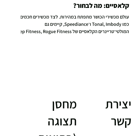
קלאסיים: מה לבחור?
עולם מכשירי הכושר מתפתח במהירות. לצד מכשירים חכמים
כמו Tonal, Imbody ו־Speediance, קיימים גם
המולטי־טריינרים הקלאסיים של Rep Fitness, Rogue Fitness
ו־Ironix מבית Genie Fitness. במאמר זה נבחן את ההבדלים,
נציג יתרונות וחסרונות של כל גישה, וניגע גם בסוגיות של אמינות
וריקולים – בנגיעות בלבד, כדי לתת לקורא תמונה מלאה
ואובייקטיבית.
יצירת
מחסן
קשר
תצוגה