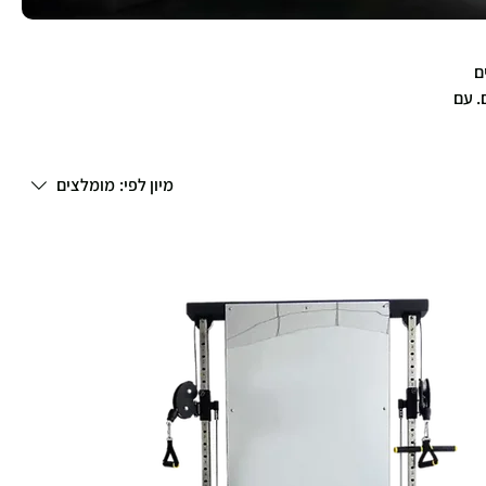
ם
. עם
ן
מיון לפי:
מומלצים