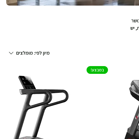
רונות כושר
, יש
מיון לפי:
מומלצים
במבצע!