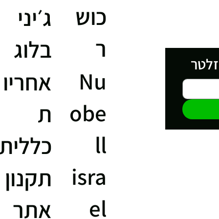
כוש
ג׳יני
ר
בלוג
זלטר
Nu
אחריו
obe
ת
ll
כללית
isra
תקנון
el
אתר