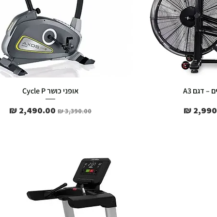
 – דגם A3
אופני כושר Cycle P
 מבצע
מחיר רגיל
מחיר מבצע