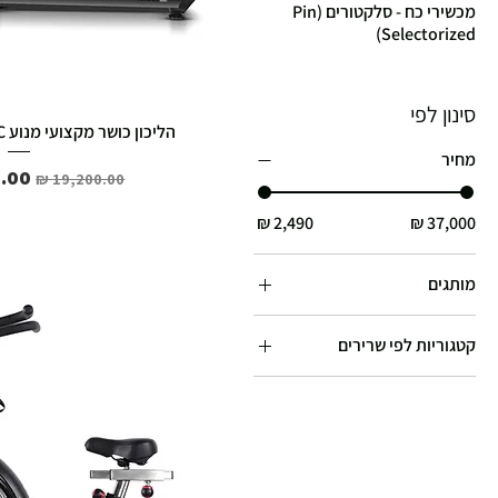
מכשירי כח - סלקטורים (Pin
Selectorized)
סינון לפי
הליכון כושר מקצועי מנוע B-CORE PRO M8 AC
מחיר
מחיר רגיל
מחיר
מותגים
kettler
קטגוריות לפי שרירים
life fitness
שרירי רגליים