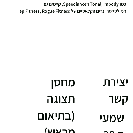
כמו Tonal, Imbody ו־Speediance, קיימים גם
המולטי־טריינרים הקלאסיים של Rep Fitness, Rogue Fitness
ו־Ironix מבית Genie Fitness. במאמר זה נבחן את ההבדלים,
נציג יתרונות וחסרונות של כל גישה, וניגע גם בסוגיות של אמינות
וריקולים – בנגיעות בלבד, כדי לתת לקורא תמונה מלאה
ואובייקטיבית.
יצירת
מחסן
קשר
תצוגה
(בתיאום
שמעי
מראש)