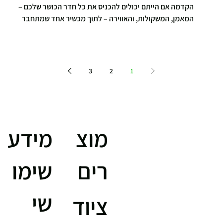
הקדמה אם הייתם יכולים להכניס את כל חדר הכושר שלכם –
המאמן, המשקולות, והאווירה – לתוך מכשיר אחד שמתחבר
לקיר, הייתם עושים את זה? זו בדיוק ההבטחה של Speediance
Gym Monster 2 , אחד המוצרים החדשניים ביותר בעולם הכושר
הביתי. מאחורי העיצוב המלוטש מסתתרת מערכת חכמה
מבוססת מנועים דיגיטליים ובינה מלאכותית שמזהה תנועה,
3
2
1
מנתחת ביצועים ומציעה אימון מדויק ואישי יותר מאי פעם.
speediance עיצוב וטכנולוגיה מתקדמת כשמסתכלים על
Speediance מבינים
מוצ
מידע
רים
שימו
שי
ציוד