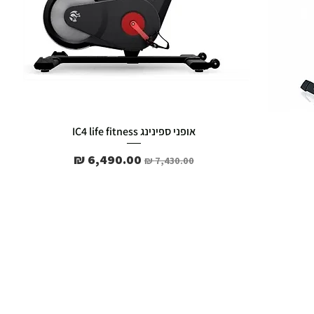
אופני ספינינג IC4 life fitness
מחיר רגיל
מחיר מבצע