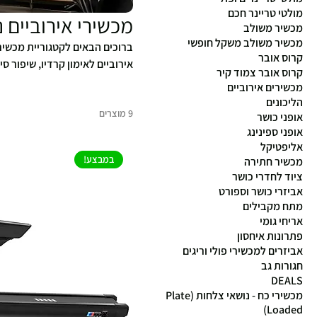
מולטי טריינר חכם
מכשירי אירוביים נ
מכשיר משולב
מכשיר משולב משקל חופשי
קרוס אובר
אירוביים לאימון קרדיו, שיפור ס
קרוס אובר צמוד קיר
לנו את כל מה שאתם צריכים.
מכשירים אירוביים
הליכונים
9 מוצרים
אופני כושר
אופני ספינינג
אליפטיקל
במבצע!
מכשיר חתירה
ציוד לחדרי כושר
אביזרי כושר וספורט
מתח מקבילים
אריחי גומי
פתרונות איחסון
אביזרים למכשירי פולי וריגים
חגורות גב
DEALS
מכשירי כח - נושאי צלחות (Plate
Loaded)