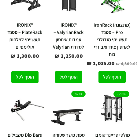
(מתצוגה) IronRack
IRONIX®
IRONIX®
Pro – סטנד
ValyrianRack –
PlateRack – סטנד
תעשייתי מודולרי
עמדות איחסון
תעשייתי לצלחות
לאחסון ציוד ואביזרי
לסדרת Valyrian
אולימפיים
כוח
מחיר
מחיר
חיר רגיל
מחיר מבצע
הוסף לסל
הוסף לסל
הוסף לסל
20% -
חדש!
מולטי טריינר קומבו
ספת כושר שטוחה
Dip Bars מקבילים