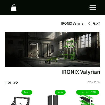
ראשי
IRONIX Valyrian
IRONIX Valyrian
39 מוצרים
סינון ומיון
77% - במבצע חיסול!
חדש!
חדש!