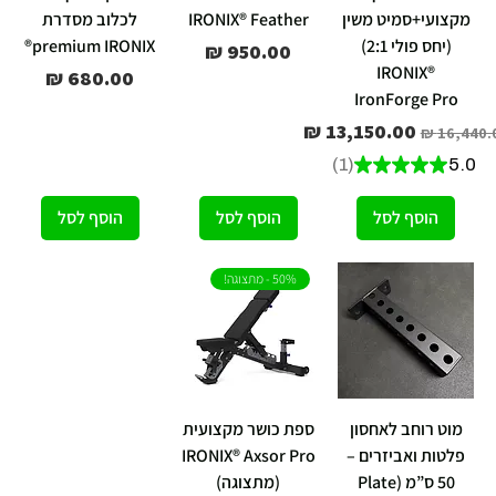
מקצועי+סמיט משין
IRONIX® Feather
לכלוב מסדרת
(יחס פולי 2:1)
premium IRONIX®
מחיר
IRONIX®
מחיר
IronForge Pro
יר רגיל
מחיר מבצע
1
★
★
★
★
★
5.0
1
הוסף לסל
הוסף לסל
הוסף לסל
50% - מתצוגה!
מוט רוחב לאחסון
ספת כושר מקצועית
פלטות ואביזרים –
IRONIX® Axsor Pro
50 ס”מ (Plate
(מתצוגה)