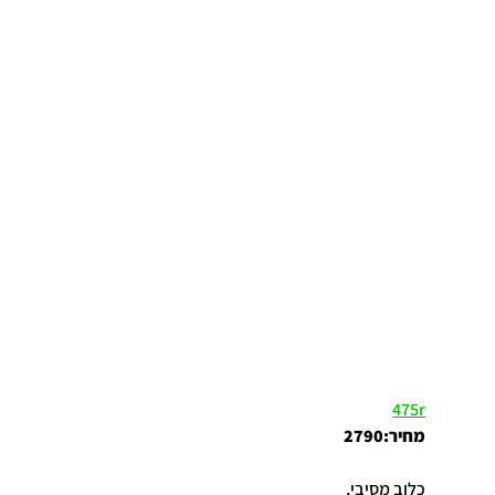
475r
מחיר:2790
כלוב מסיבי, 