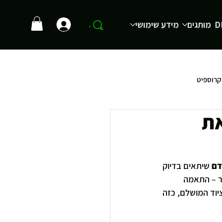
D
מותגים
מידע שימושי
.
קרוספיט
את
דם
 שיתאים בדיוק 
ר – התאמה 
ציוד המושלם, כזה 