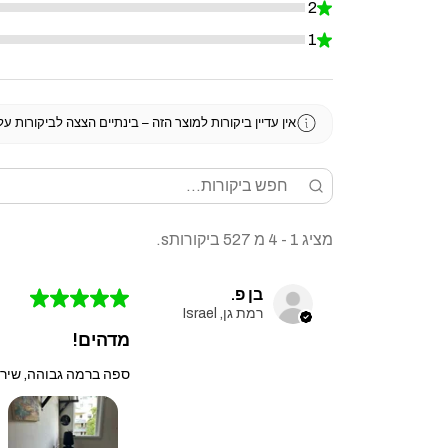
2
★
0%
1
★
0%
אין עדיין ביקורות למוצר הזה – בינתיים הצצה לביקורות ע
מציג 1 - 4 מ 527 ביקורותs.
בן פ.
★
★
★
★
★
רמת גן, Israel
מדהים!
ספה ברמה גבוהה, שירו