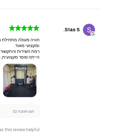
★
★
★
★
★
Stas S.
חוויה מעולה מתחילת ה
ומקצועי מאוד.
​רמת השירות והתקשורת 
הייתה סופר מקצועית, נק
הצג תגובה (1)
s this review helpful?