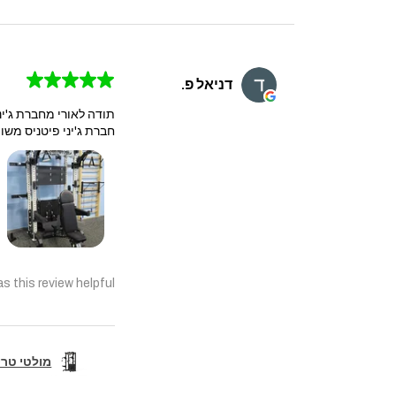
★
★
★
★
★
דניאל פ.
תודה לאורי מחברת ג'יני
חברת ג'יני פיטניס משוו
s this review helpful?
מולטי טריינר קומבו 