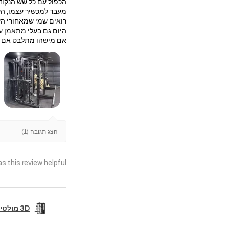
הכפול עם כל שש הנקוד
מעבר למכשיר עצמו, הש
רואים שמי שמאחורי הע
היום גם בעלי מתאמן על
אם מישהו מתלבט אם לה
הצג תגובה (1)
s this review helpful?
3D מולטי טריינר קומבו מקצועי+6 נקודות פולי+סמיט מש...