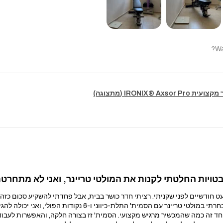
Wa
IRONIX® Axsor (מתצוגה)
ויות החלטתי לקנות את המולטי טריינר, ואני לא מתחרטת
ודשיים לפני שקניתי. רציתי חדר כושר בבית, אבל פחדתי להשקיע סכום כזה 
הסמית' התלת-כיווני ו-6 נקודות הפולי, ואני יכולה להגיד שזו אחת הקניות הכי טובות שעשיתי.
ד זה כמה שהמכשיר מרגיש מקצועי. הסמית' זז בצורה חלקה, והאפשרות לעבוד 