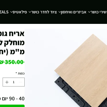
ירי כושר
אביזרים ואיחסון
ציוד לחדר כושר
פילאטיס
EALS
מ"מ (יח
 ‏350.00 ‏₪ 
כמות
*
40 - 90 יום מיום ההזמנה