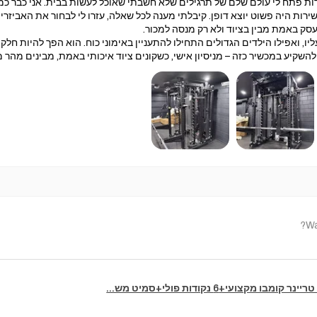
ות פתח לי עולם שלם של תרגילים שלא חשבתי שאוכל לעשות בבית. אני כבר כמ
ירות היה פשוט יוצא דופן. קיבלתי מענה לכל שאלה, עזרו לי לבחור את האביז
סק באמת מבין בציוד ולא רק מנסה למכור.
יו, ואפילו הילדים הגדולים התחילו להתעניין באימוני כוח. הוא הפך להיות חלק
שקיע במכשיר כזה – מניסיון אישי, כשקונים ציוד איכותי באמת, מבינים מהר 
Wa