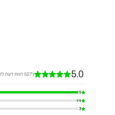
5.0
★
★
★
★
★
527
חוות דעת לק
527
5
★
99.24098671726756%
4
★
0.7590132827324478%
3
★
0%