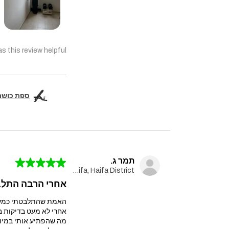
s this review helpful?
ספת כושר מקצועית  Pro
תמר ג.
★
★
★
★
★
Haifa, Haifa District
אחרי הרבה התלבט
האמת שהתלבטתי כמעט ח
אחרי לא מעט בדיקות בחרתי במולטי טריינר עם 
מה שהפתיע אותי במיוח