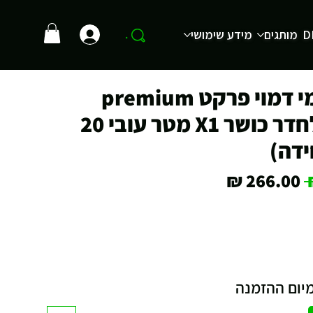
D
מותגים
מידע שימושי
.
אריח גומי דמוי פרקט premium
מוחלק לחדר כושר X1 מטר עובי 20
ידה)
מחיר
מחיר
רגיל
מבצע