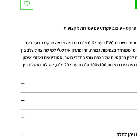
פרקט – עיצוב יוקרתי עם עמידות מקצועית
אריחי גומי אלה מצופים בשכבת PVC בעובי 0.6 מ״מ המדמה מראה פרקט טבעי, בעוד
י ממוחזר בצפיפות גבוהה. זהו פתרון אידיאלי למי שרוצה לשלב בין
בין פרקטיות של רצפת גומי בחדרי כושר, סטודיואים ואזורי אימון
יוקרתיים. האריחים מיוצרים במידות 100x100 ס״מ ובעובי 20 מ״מ, לשילוב מושלם בין
 צבעים
ה פרקט אמיתי עמידות גבוהה לאורך זמן תכונות מונעות החלקה
תרון אסתטי לחדרי כושר בוטיק, סטודיואים ופינות יוגה/פילאטיס
 גבוהה לשקט ועמידות מתאים במיוחד ל: חללי אימון יוקרתיים,
ם.
 גוף־נפש, חדרי כושר המעוניינים בעיצוב אלגנטי.
 המאמצים לספק את ההזמנות במהירות האפשרית, ובמקרים רבים
 יותר מזמן האספקה המשוער.
ות כל סוגי כרטיסי האשראי. (
למעט אמריקן אקספרס
)
ומידות גבוהות
עלות המשלוח מחושבת באופן אוטומטי בעמוד התשלום (Checkout), בהתאם למוצרים
ניתן לחלק
PayPa