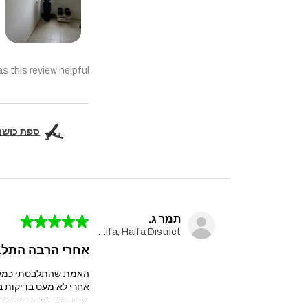
s this review helpful?
ספת כושר מקצועית  Pro
תמר ג.
★
★
★
★
★
Haifa, Haifa District
אחרי הרבה התלבט
האמת שהתלבטתי כמעט ח
אחרי לא מעט בדיקות בחרתי במולטי טריינר עם 
מה שהפתיע אותי במיוח