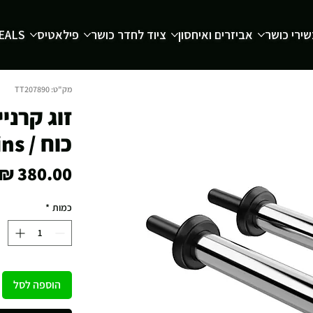
ירי כושר
אביזרים ואיחסון
ציוד לחדר כושר
פילאטיס
EALS
מק"ט: TT207890
זוג קרני
כוח / Weight Plate Storage Pins
כמות
*
הוספה לסל