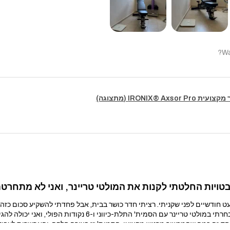
Wa
IRONIX® Axsor (מתצוגה)
ויות החלטתי לקנות את המולטי טריינר, ואני לא מתחרטת
ודשיים לפני שקניתי. רציתי חדר כושר בבית, אבל פחדתי להשקיע סכום כזה 
הסמית' התלת-כיווני ו-6 נקודות הפולי, ואני יכולה להגיד שזו אחת הקניות הכי טובות שעשיתי.
ד זה כמה שהמכשיר מרגיש מקצועי. הסמית' זז בצורה חלקה, והאפשרות לעבוד 