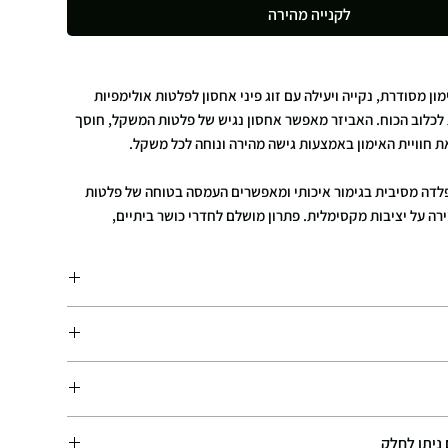
לקנייה מהירה
ון מסודרת, נקייה ויעילה עם זוג פיני אחסון לפלטות אולימפיות
לכלוב הכוח. האביזר מאפשר אחסון נגיש של פלטות המשקל, חוסך
 חוויית האימון באמצעות גישה מהירה ונוחה לכל משקל.
פלדה מסיבית בגימור איכותי ומאפשרים העמסה בטוחה של פלטות
רה על יציבות מקסימלית. פתרון מושלם לחדרי כושר ביתיים,
ושר מקצועיים המעוניינים בניצול חכם של שטח.
ש לפלטות משקל
ר על סדר באזור האימון
ועמיד במיוחד
פלטות משקל
 (7.5×7.5 ס”מ)
כלוב כוח
ם.
דרי כושר ביתיים ומסחריים
 המאמצים לספק את ההזמנות במהירות האפשרית, ובמקרים רבים
ת אולימפיות
 יותר מזמן האספקה המשוער.
שרוול אולימפי 50 מ”מ
ות כל סוגי כרטיסי האשראי. (
למעט אמריקן אקספרס
)
עלות המשלוח מחושבת באופן אוטומטי בעמוד התשלום (Checkout), בהתאם למוצרים
ניתן לחלק
ית בעמידות גבוהה
PayPa