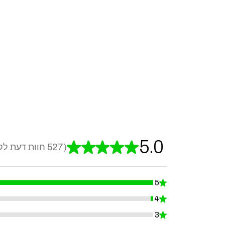
5.0
★
★
★
★
★
527
חוות דעת לק
527
5
★
99.24098671726756%
4
★
0.7590132827324478%
3
★
0%