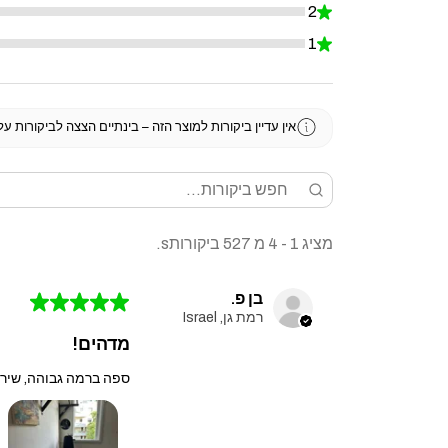
2
★
0%
1
★
0%
אין עדיין ביקורות למוצר הזה – בינתיים הצצה לביקורות ע
מציג 1 - 4 מ 527 ביקורותs.
בן פ.
★
★
★
★
★
רמת גן, Israel
מדהים!
ספה ברמה גבוהה, שירו