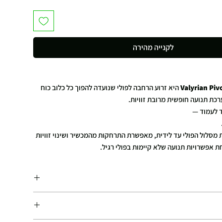
לקנייה מהירה
Valyrian Piv
היא זרוע הרחבה לפולי שנועדה להפוך כל כלוב כוח
רכת תנועה חופשית מרובת זוויות.
 לעמוד —
 מסלול הפולי עד לידית, מאפשרת התרחקות מהמכשיר ושינוי זוויות
 אפשרויות תנועה שלא קיימות בפולי רגיל.
ים, זוויות חדשות, וגיוס שריר מדויק יותר.
גיל?
סלול קבוע:
אותו כיוון → הגוף מתיישר בהתאם → השריר עובד חלקית.
כבל עד לידית
הם שרירים תלת-ממדיים —