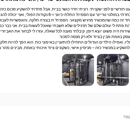
ודשיים לפני שקניתי. רציתי חדר כושר בבית, אבל פחדתי להשקיע סכום כזה 
הסמית' התלת-כיווני ו-6 נקודות הפולי, ואני יכולה להגיד שזו אחת הקניות הכי טובות שעשיתי.
ד זה כמה שהמכשיר מרגיש מקצועי. הסמית' זז בצורה חלקה, והאפשרות לעבוד 
ות פתח לי עולם שלם של תרגילים שלא חשבתי שאוכל לעשות בבית. אני כבר כמ
ירות היה פשוט יוצא דופן. קיבלתי מענה לכל שאלה, עזרו לי לבחור את האביז
סק באמת מבין בציוד ולא רק מנסה למכור.
יו, ואפילו הילדים הגדולים התחילו להתעניין באימוני כוח. הוא הפך להיות חלק
שקיע במכשיר כזה – מניסיון אישי, כשקונים ציוד איכותי באמת, מבינים מהר 
Wa