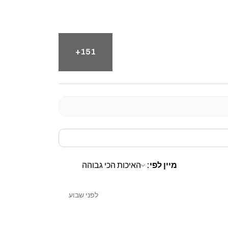
לית לתנועות ספורט
ך כל הטווח
ק להרגיש “כבל” — ומרגיש כמו משקולת חופשית עם התנגדות
151+
בת מצבים
והחורים בזרועות מתקבל:
אוד הכולל:
דת המשיכה
יאה
ת התנועה
תרגילים ומתאמנים
מיין לפי:
יאציות תנועה מכל פולי יחיד.
לפני שבוע
כבל עד לידית