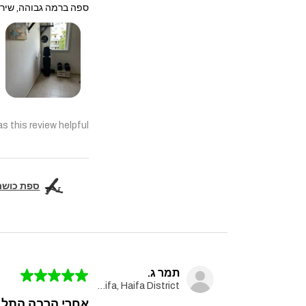
ספה ברמה גבוהה, שירו
s this review helpful?
ספת כושר מקצועית  Pro
תמר ג.
★
★
★
★
★
Haifa, Haifa District
אחרי הרבה התלבט