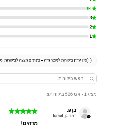
4
★
0.7604562737642585%
3
★
0%
2
★
0%
1
★
0%
אין עדיין ביקורות למוצר הזה – בינתיים הצצה לביקורות ע
מציג 1 - 4 מ 526 ביקורותs.
בן פ.
★
★
★
★
★
רמת גן, Israel
מדהים!