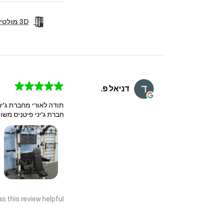
3D מולטי טריינר קומבו מקצועי+6 נקודות פולי+סמיט מש...
★
★
★
★
★
דניאל פ.
תודה לאורי מחברת ג'יני
חברת ג'יני פיטניס משוו
s this review helpful?