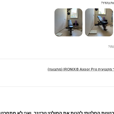
יצירת נקודת מ
ת נהדר!
מבנה פלדה מסי
תנועה חלקה וי
התקנה ישירה ל
חלק ממערכת IRONIX Valyrian
למי זה מתאים?
בעלי כלובי כוח 
Wa
חדרי כושר שרוצ
מתאמנים מתק
אימון פונקציונל
סטודיו וחדרי כו
IRONIX® Axsor (מתצוגה)
ויות החלטתי לקנות את המולטי טריינר, ואני לא מתחרטת