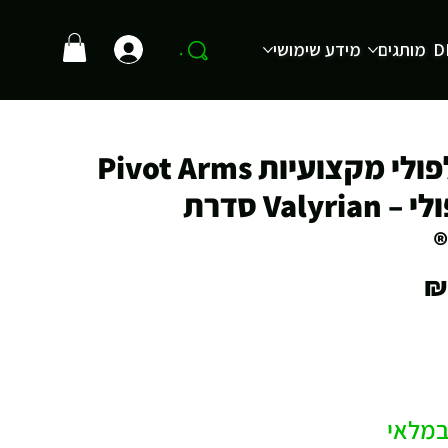
D
מותגים
מידע שימושי
.
זרועות לפולי מקצועיות Pivot Arms
לכלוב ופולי – Valyrian סדרת
מחיר