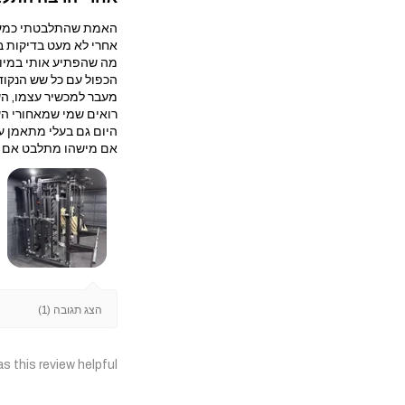
האמת שהתלבטתי כמעט ח
אחרי לא מעט בדיקות בחרתי במולטי טריינר עם 
מה שהפתיע אותי במיוח
הכפול עם כל שש הנקוד
מעבר למכשיר עצמו, הש
רואים שמי שמאחורי הע
היום גם בעלי מתאמן על
אם מישהו מתלבט אם לה
הצג תגובה (1)
s this review helpful?