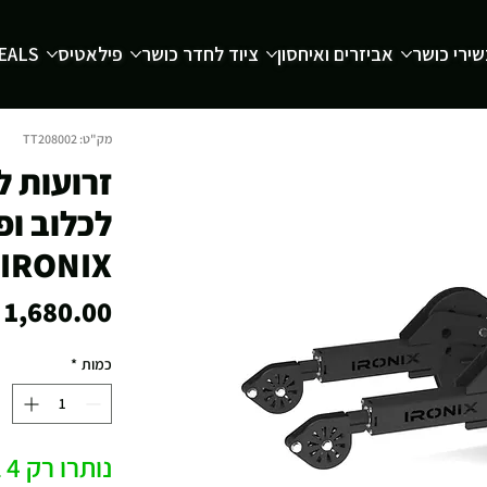
ירי כושר
אביזרים ואיחסון
ציוד לחדר כושר
פילאטיס
EALS
מק"ט: TT208002
IRONIX®
כמות
*
נותרו רק 4 במלאי