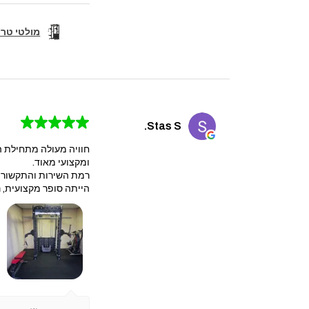
מולטי טריינר קומבו 
★
★
★
★
★
Stas S.
חוויה מעולה מתחילת ה
ומקצועי מאוד.
​רמת השירות והתקשורת 
הייתה סופר מקצועית, נק