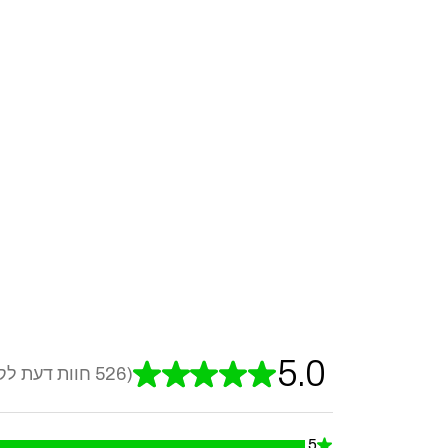
5.0
★
★
★
★
★
526
חוות דעת לק
526
5
★
99.23954372623575%