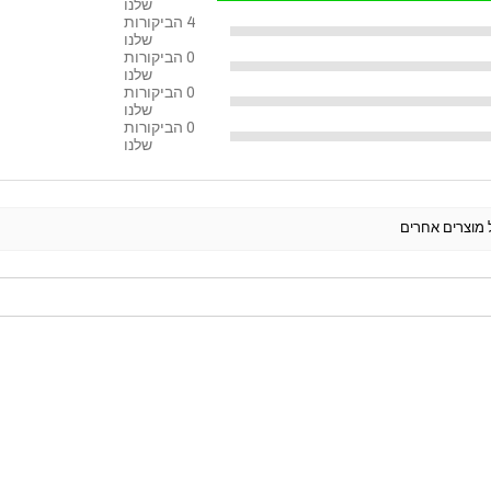
✔ עבודה פונקציונ
שלנו
4
הביקורות
✔ עומס רציף לאור
שלנו
0
הביקורות
שלנו
פתאום הפולי מפסי
0
הביקורות
קבועה.
שלנו
0
הביקורות
מערכת כיוונון מרו
שלנו
לפי מבנה הקשתות 
טווח עבודה רחב מ
ל מוצרים אחרים
שינוי גובה נקו
שינוי עומק היצ
שינוי זווית קש
התאמה למגוון 
המשמעות: עשרות ור
מאפיינים עיקריים
זוג זרועות Pivot לפולי
הכפלת מסלול ה