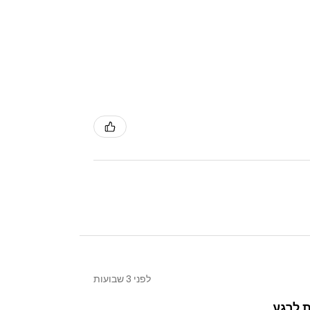
שיכה חיצונית למכשיר
בי לשימוש כבד
ציבה
כלוב כוח
עם פולי
ים להרחיב אפשרויות בלי להוסיף מכונות
דמים
י ושיקום
שר בבנייני מגורים
לפני 3 שבועות
 לרגע