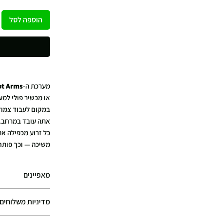
הוספה לסל
מערכת ה-
ot Arms
או מכשיר פולי למע
במקום לעבוד צמוד
אתה עובד במרחב.
כל זרוע מכפילה את
משיכה — וכך פותחת
התוצאה: יותר תרגיל
מאפיינים
מה הבעיה בפולי ר
בפולי סטנדרטי המ
מאפיינים עיקריים
מדיניות משלוחים
הכבל תמיד מושך ל
זוג זרועות Pivot לפולי
הכפלת מסלול ה
הגב, הכתף והחזה 