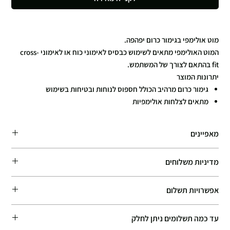
מוט אולימפי בגימור כרום יפהפה.
המוט האולימפי מתאים לשימוש כבסיס לאימוני כוח או לאימוני cross-
fit בהתאם לצורך של המשתמש.
יתרונות המוצר
גימור כרום מרהיב הכולל חספוס לנוחות ובטיחות בשימוש
מתאים לצלחות אולימפיות
מאפיינים
אורך: 220 ס"מ
מדיניות משלוחים
משקל מירבי: 890 ק"ג
משקל עצמי: 20 ק"ג
זמן אספקה משוער: 4–8 ימי עסקים.
אפשרויות תשלום
אנו עושים את מירב המאמצים לספק את ההזמנות במהירות האפשרית,
ובמקרים רבים ההזמנה תגיע מוקדם יותר מזמן האספקה המשוער.
ניתן לשלם באמצעות כל סוגי כרטיסי האשראי. (
למעט אמריקן אקספרס
)
עלות המשלוח מחושבת באופן אוטומטי בעמוד התשלום (Checkout), בהתאם
עד כמה תשלומים ניתן לחלק
תשלום באמצעות PayPal, Apple pay, google pay
למוצרים שנבחרו ולהזמנה.