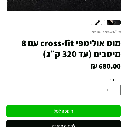
מק"ט: TT208460-320KG
מוט אולימפי cross-fit עם 8
מיסבים (עד 320 ק״ג)
מחיר
כמות
*
הוספה לסל
לקנייה מהירה