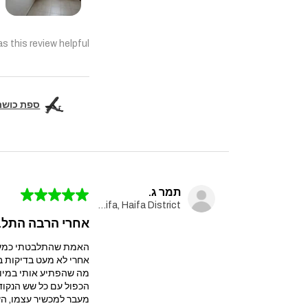
s this review helpful?
ספת כושר מקצועית  Pro
תמר ג.
★
★
★
★
★
Haifa, Haifa District
אחרי הרבה התלבט
האמת שהתלבטתי כמעט ח
אחרי לא מעט בדיקות בחרתי במולטי טריינר עם 
מה שהפתיע אותי במיוח
הכפול עם כל שש הנקוד
מעבר למכשיר עצמו, הש