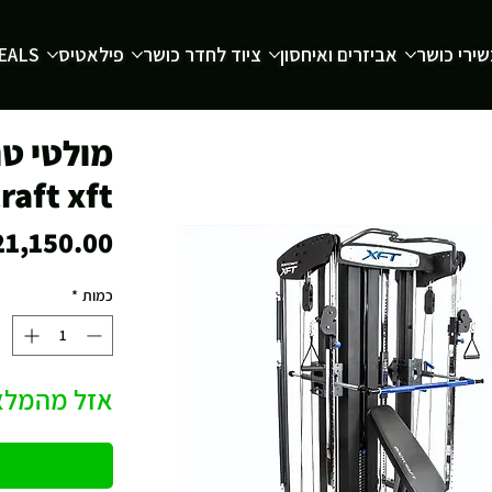
ירי כושר
אביזרים ואיחסון
ציוד לחדר כושר
פילאטיס
EALS
מולטי טר
raft xft
כמות
*
אזל מהמלא