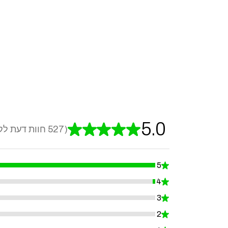
5.0
★
★
★
★
★
527
חוות דעת לק
527
5
★
99.24098671726756%
4
★
0.7590132827324478%
3
★
0%
2
★
0%