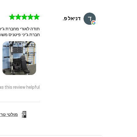
★
★
★
★
★
דניאל פ.
תודה לאורי מחברת ג'יני
חברת ג'יני פיטניס משוו
s this review helpful?
מולטי טריינר קומבו 