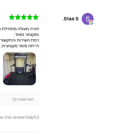
★
★
★
★
★
Stas S.
חוויה מעולה מתחילת ה
ומקצועי מאוד.
​רמת השירות והתקשורת 
הייתה סופר מקצועית, נק
הצג תגובה (1)
s this review helpful?