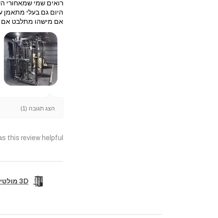
רואים שמי שמאחורי הע
היום גם בעלי מתאמן על
אם מישהו מתלבט אם לה
הצג תגובה (1)
s this review helpful?
3D מולטי טריינר קומבו מקצועי+6 נקודות פולי+סמיט מש...