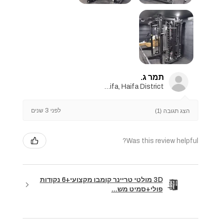
תמר ג.
Haifa, Haifa District
לפני 3 שנים
הצג תגובה (1)
Was this review helpful?
3D מולטי טריינר קומבו מקצועי+6 נקודות
פולי+סמיט מש...