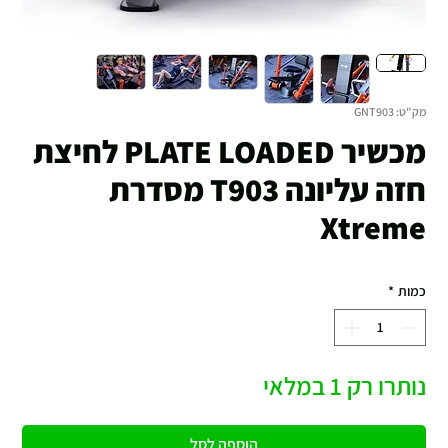
מק"ט: GNT903
מכשיר PLATE LOADED לחיצת
חזה עליונה T903 מסדרת
Xtreme
כמות
*
נותרו רק 1 במלאי
הוספה לסל