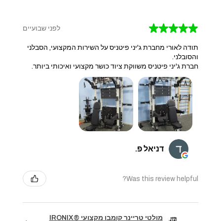
★
★
★
★
★
לפני שבועיים
תודה לאורי מחברת ג'יני פיטניס על השירות המקצועי, הסבלני
והסובלני.
חברת ג'יני פיטניס משווקת ציוד כושר מקצועי ואיכותי ביותר.
דניאל פ.
Was this review helpful?
מולטי טריינר קומבו מקצועי IRONIX®