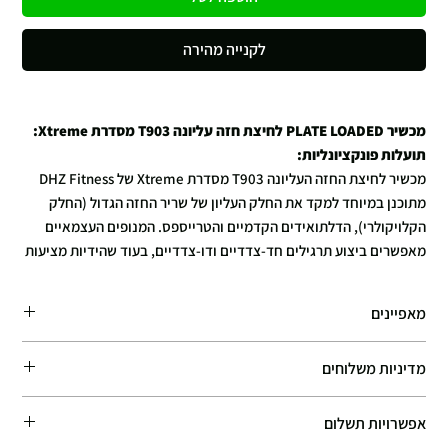
לקנייה מהירה
מכשיר PLATE LOADED לחיצת חזה עליונה T903 מסדרת Xtreme:
תועלות פונקציונליות:
מכשיר לחיצת החזה העליונה T903 מסדרת Xtreme של DHZ Fitness
מתוכנן במיוחד למקד את החלק העליון של שריר החזה הגדול (החלק
הקלויקולרי), הדלתואידים הקדמיים והטרייספס. המנופים העצמאיים
מאפשרים ביצוע תרגילים חד-צדדיים ודו-צדדיים, בעוד שהידיות מציעות
אפשרויות אחיזה פרונטלית או ניטרלית, להגברת מעורבות השרירים.
בנוסף, המכשיר כולל מערכת התחלה קלה המסייעת בהגדרה הראשונית
מאפיינים
ובתחילת התנועה, להבטחת חוויית אימון חלקה ויעילה.
תקציר על חברת DHZ Fitness:
מפרט טכני:
מדיניות משלוחים
DHZ Fitness היא אחת מהחברות הגדולות והמובילות בעולם בתחום
מידות:
1690 מ"מ (אורך) x 1625 מ"מ (רוחב) x 1950 מ"מ (גובה)
משקל עצמי:
200 ק"ג
ייצור ציוד כושר מקצועי, והיצרנית גם למותגים הגדולים בעולם כגון LIFE
זמן האספקה המשוער: 7–10 ימי עסקים. אנו עושים את מירב המאמצים לספק
FITNESS. החברה זכתה בתואר "DHZ FITNESS – The Pioneer Of
אפשרויות תשלום
את ההזמנות במהירות האפשרית, ובמקרים רבים המוצרים מגיעים מוקדם
Chinese Fitness Equipment" בתערוכת FIBO 2018. החברה
יותר. עלות המשלוח מחושבת באופן אוטומטי בעמוד התשלום (Checkout).