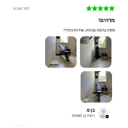
★
★
★
★
★
לפני שבוע
מדהים!
ספה ברמה גבוהה, שירות נהדר!
בן פ.
רמת גן, Israel