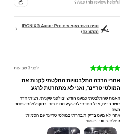
Was this review helpful?
ספת כושר מקצועית IRONIX® Axsor Pro
(מתצוגה)
★
★
★
★
★
לפני 3 שבועות
אחרי הרבה התלבטויות החלטתי לקנות את
המולטי טריינר, ואני לא מתחרטת לרגע
האמת שהתלבטתי כמעט חודשיים לפני שקניתי. רציתי חדר
כושר בבית, אבל פחדתי להשקיע סכום כזה ובסוף לגלות שחסר
משהו.
אחרי לא מעט בדיקות בחרתי במולטי טריינר עם הסמית'
התלת-כיווני...
הצג עוד