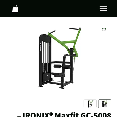
IRONIX® Maxfit GC-5008 –