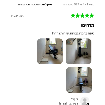
מציג 1 - 4 מ 527 ביקורותs.
מיין לפי:
★
★
★
★
★
לפני שבוע
מדהים!
ספה ברמה גבוהה, שירות נהדר!
בן פ.
רמת גן, Israel