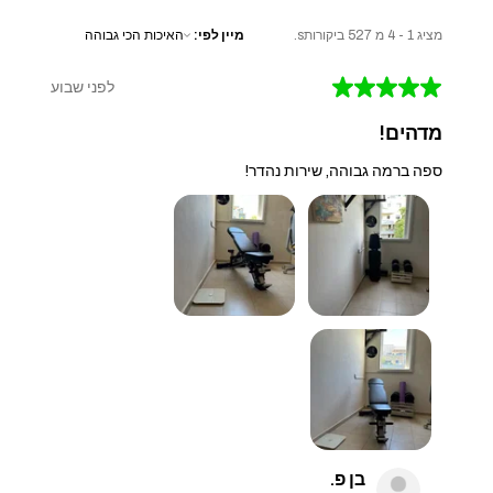
מציג 1 - 4 מ 527 ביקורותs.
מיין לפי:
★
★
★
★
★
לפני שבוע
מדהים!
ספה ברמה גבוהה, שירות נהדר!
בן פ.