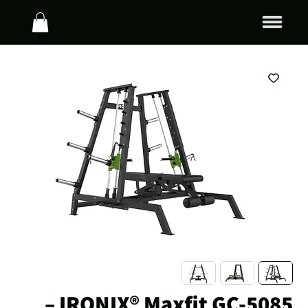
IRONIX® Maxfit GC-5085 –