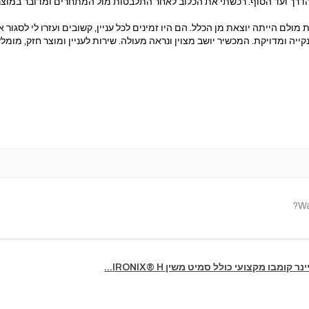
דרך ועד הסוף. רכשתי את הכלוב לאחר התלבטות מול המתחרים ומדובר במוצר בר
מולם הייתה יוצאת מן הכלל. הם היו זמינים לכל עניין, קשובים ועזרו לי לסגו
ייה ומדויקת. המכשיר יושב מצוין ונראה מעולה. שירות לעניין ומוצר חזק, מומלץ
Wa
 קומבו מקצועי כולל סמיט משין IRONIX® H...