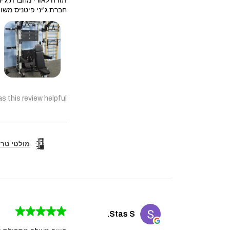
תודה לאורי מחברת ג'יני
חברת ג'יני פיטניס משוו
s this review helpful?
מולטי טריינר קומבו 
★
★
★
★
★
Stas S.