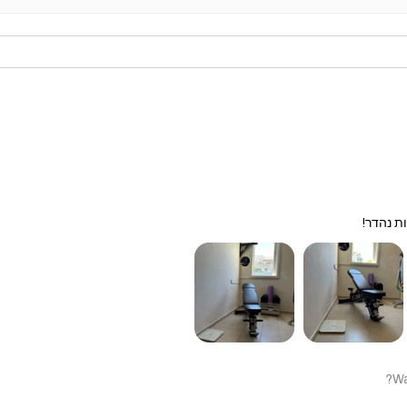
ת נהדר!
Wa