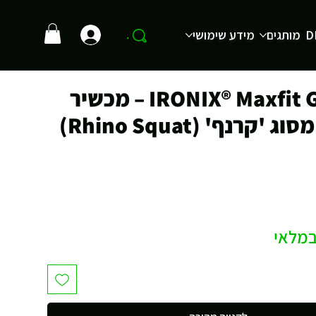
D
מותגים
מידע שימושי
.
IRONIX® Maxfit GC-5087 – מכשיר
'קרנף' (Rhino Squat)