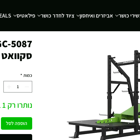
ירי כושר
אביזרים ואיחסון
ציוד לחדר כושר
פילאטיס
EALS
סקוואט מסוג 
כמות
*
נותרו רק 1 במלאי
הוספה לסל