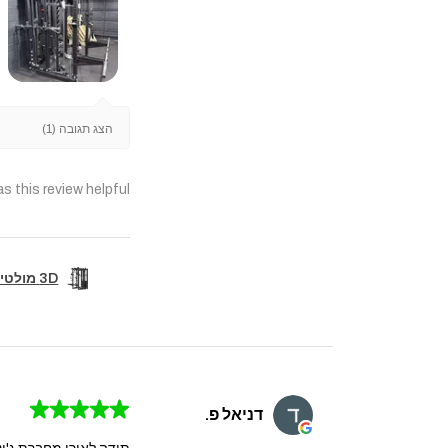
הצג תגובה (1)
s this review helpful?
3D מולטי טריינר קומבו מקצועי+6 נקודות פולי+סמיט מש...
★
★
★
★
★
דניאל פ.