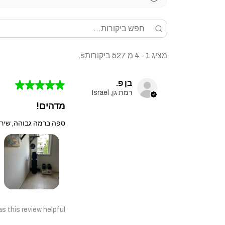
מציג 1 - 4 מ 527 ביקורותs.
בן פ.
★
★
★
★
★
רמת גן, Israel
מדהים!
ספה ברמה גבוהה, שירו
s this review helpful?