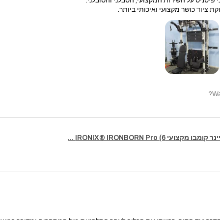
 פיטניס על השירות המקצועי, הסבלני והסובלני.
קת ציוד כושר מקצועי ואיכותי ביותר.
Wa
מקצועי IRONIX® IRONBORN Pro (6 ...