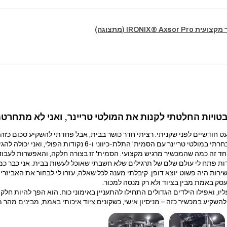
IRONIX® Axsor (מתצוגה)
ויות החלטתי לקנות את המולטי טריינר, ואני לא מתחרטת
ודשיים לפני שקניתי. רציתי חדר כושר בבית, אבל פחדתי להשקיע סכום כזה 
הסמית' התלת-כיווני ו-6 נקודות הפולי, ואני יכולה להגיד שזו אחת הקניות הכי טובות שעשיתי.
ד זה כמה שהמכשיר מרגיש מקצועי. הסמית' זז בצורה חלקה, והאפשרות לעבוד 
ות פתח לי עולם שלם של תרגילים שלא חשבתי שאוכל לעשות בבית. אני כבר כמ
ירות היה פשוט יוצא דופן. קיבלתי מענה לכל שאלה, עזרו לי לבחור את האביז
סק באמת מבין בציוד ולא רק מנסה למכור.
יו, ואפילו הילדים הגדולים התחילו להתעניין באימוני כוח. הוא הפך להיות חלק
שקיע במכשיר כזה – מניסיון אישי, כשקונים ציוד איכותי באמת, מבינים מהר 