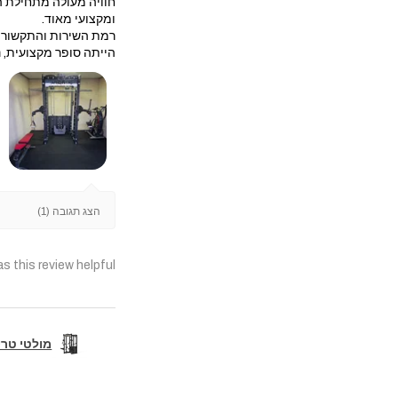
חוויה מעולה מתחילת ה
ומקצועי מאוד.
​רמת השירות והתקשורת 
הייתה סופר מקצועית, נק
הצג תגובה (1)
s this review helpful?
מולטי טריינר