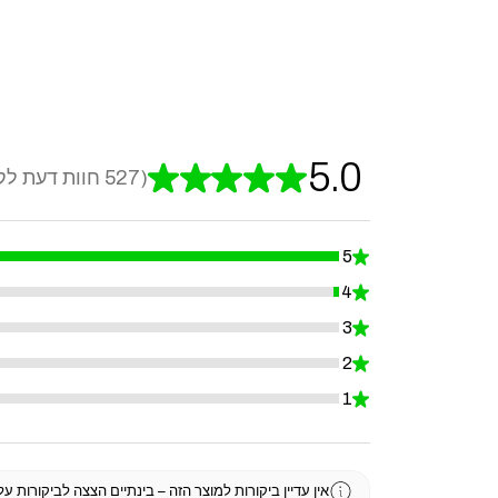
5.0
★
★
★
★
★
527
חוות דעת לק
527
5
★
99.24098671726756%
4
★
0.7590132827324478%
3
★
0%
2
★
0%
1
★
0%
אין עדיין ביקורות למוצר הזה – בינתיים הצצה לביקורות ע