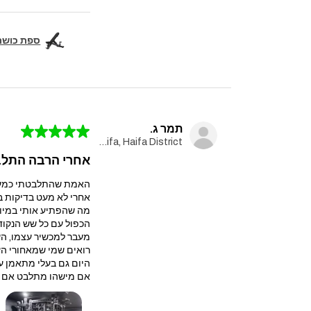
ספת כושר מקצועית  Pro
תמר ג.
★
★
★
★
★
Haifa, Haifa District
אחרי הרבה התלבט
האמת שהתלבטתי כמעט ח
אחרי לא מעט בדיקות בחרתי במולטי טריינר עם 
מה שהפתיע אותי במיוח
הכפול עם כל שש הנקוד
מעבר למכשיר עצמו, הש
רואים שמי שמאחורי הע
היום גם בעלי מתאמן על
אם מישהו מתלבט אם לה