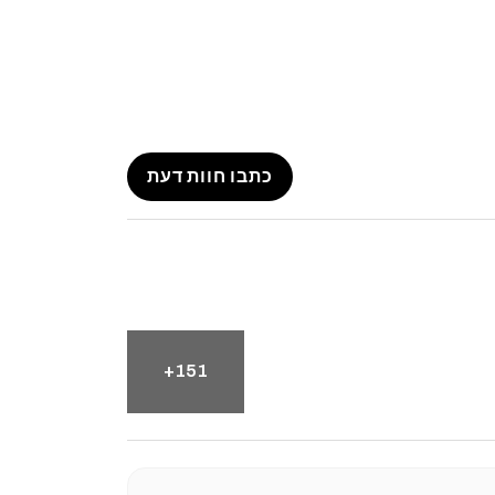
ובביטחון מלא!
חריות
, ניתן ליצור קשר עם שירות הלקוחות שלנו, שישמח לעזור בכל
נו מאיכות ומקצועיות ללא פשרות!
כתבו חוות דעת
151+