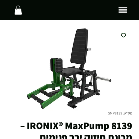
מק"ט: GMP8139
IRONIX® MaxPump 8139 –
מכונת חיזוק ירך פנימית