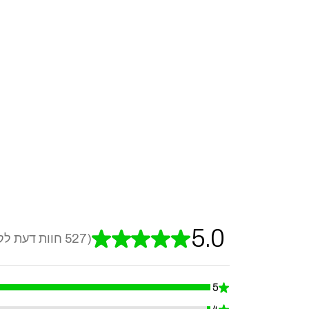
5.0
★
★
★
★
★
527
חוות דעת לק
527
5
★
99.24098671726756%