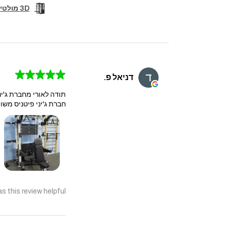
3D מולטי טריינר קומבו מקצועי+6 נקודות פולי+סמיט מש...
★
★
★
★
★
דניאל פ.
תודה לאורי מחברת ג'יני
חברת ג'יני פיטניס משוו
s this review helpful?