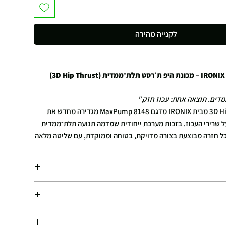
לקנייה מהירה
IRONIX MaxPump 8148 – מכונת היפ ת׳רסט תלת־ממדית (3D Hip Thrust)
דים. תוצאה אחת: עכוז חזק."
מכונת ה־3D Hip Thrust מבית IRONIX מדגם MaxPump 8148 מגדירה מחדש את
ל שרירי העכוז. בזכות מערכת ייחודית שמדמה תנועה תלת־ממדית
כל חזרה מבוצעת בצורה מדויקת, בטוחה וממוקדת, עם שליטה מלאה
לת שרירים בעומק שלא ניתן להשיג בתרגול רגיל.
 מערכת נעילה חכמה, ריפוד גלילי נוח לאגן, מדרך רגליים מחורץ
ותחנת טעינה Plate Loaded שמאפשרת עבודה בעומסים משתנים – כל זה תוך שמירה
ובטיחות מרבית.
זמן האספקה המשוער: 7–10 ימי עסקים. אנו עושים את מירב המאמצים לספק את ההזמנות
ובמקרים רבים המוצרים מגיעים מוקדם יותר. עלות המשלוח מחושבת