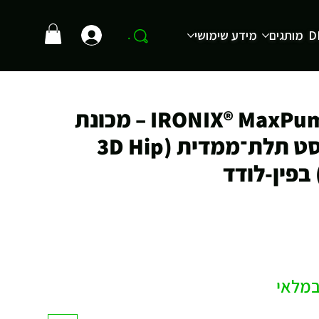
D
מותגים
מידע שימושי
.
IRONIX® MaxPump 8148 – מכונת
היפ ת׳רסט תלת־ממדית (3D Hip