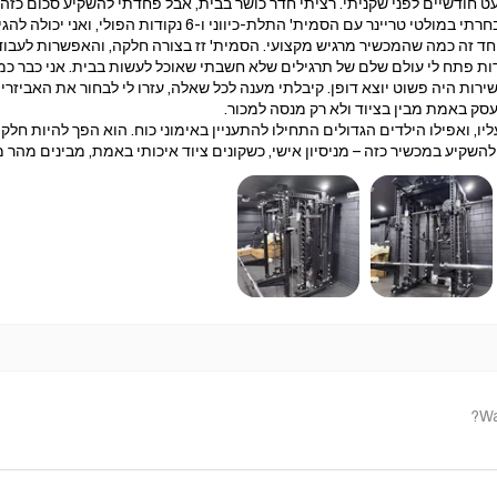
ודשיים לפני שקניתי. רציתי חדר כושר בבית, אבל פחדתי להשקיע סכום כזה 
הסמית' התלת-כיווני ו-6 נקודות הפולי, ואני יכולה להגיד שזו אחת הקניות הכי טובות שעשיתי.
ד זה כמה שהמכשיר מרגיש מקצועי. הסמית' זז בצורה חלקה, והאפשרות לעבוד 
ות פתח לי עולם שלם של תרגילים שלא חשבתי שאוכל לעשות בבית. אני כבר כמ
ירות היה פשוט יוצא דופן. קיבלתי מענה לכל שאלה, עזרו לי לבחור את האביז
סק באמת מבין בציוד ולא רק מנסה למכור.
יו, ואפילו הילדים הגדולים התחילו להתעניין באימוני כוח. הוא הפך להיות חלק
שקיע במכשיר כזה – מניסיון אישי, כשקונים ציוד איכותי באמת, מבינים מהר 
Wa