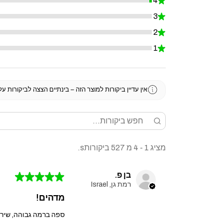
4
★
0.7590132827324478%
3
★
0%
2
★
0%
1
★
0%
אין עדיין ביקורות למוצר הזה – בינתיים הצצה לביקורות ע
מציג 1 - 4 מ 527 ביקורותs.
בן פ.
★
★
★
★
★
רמת גן, Israel
מדהים!
ספה ברמה גבוהה, שירו