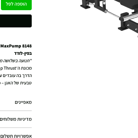
הוספה לסל
בפין-לודד
"תנועה בשלושה ממ
הדרך בה עובדים ע
טבעית של האגן – 
בטווח התנועה והפע
מאפיינים
המבנה המתקדם כולל
מדיניות משלוחים
על יציבות, נוחות 
שימוש עיקרי:
אפשרויות תשלום
במהירות האפשרית, 