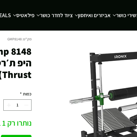
ירי כושר
אביזרים ואיחסון
ציוד לחדר כושר
פילאטיס
EALS
מק"ט: GMP8148
Thrust) בפין-לודד
כמות
*
נותרו רק 1 במלאי