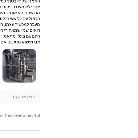
האמת שהתלבטתי כמעט ח
אחרי לא מעט בדיקות בחרתי במולטי טריינר עם 
מה שהפתיע אותי במיוח
הכפול עם כל שש הנקוד
מעבר למכשיר עצמו, הש
רואים שמי שמאחורי הע
היום גם בעלי מתאמן על
אם מישהו מתלבט אם לה
הצג תגובה (1)
s this review helpful?