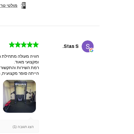
מולטי טריינר קומבו 
★
★
★
★
★
Stas S.
חוויה מעולה מתחילת ה
ומקצועי מאוד.
​רמת השירות והתקשורת 
הייתה סופר מקצועית, נק
הצג תגובה (1)