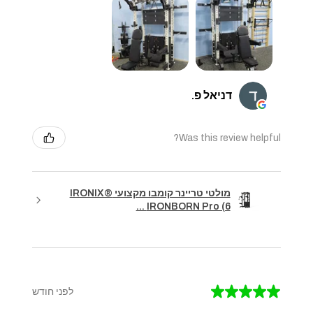
דניאל פ.
Was this review helpful?
מולטי טריינר קומבו מקצועי IRONIX®
IRONBORN Pro (6 ...
★
★
★
★
★
לפני חודש