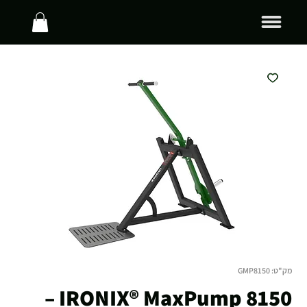
מק"ט: GMP8150
IRONIX® MaxPump 8150 –