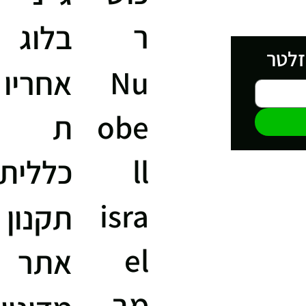
ר
בלוג
זלטר
Nu
אחריו
obe
ת
ll
כללית
isra
תקנון
el
אתר
מב