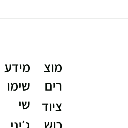
מכשירי כושר חכמים לבית –
יתרונות, חסרונות ומה שלא תמיד
החדר 
מספרים לפני הקנייה
העתיד
מוצ
מידע
רים
שימו
שי
ציוד
כוש
ג׳יני