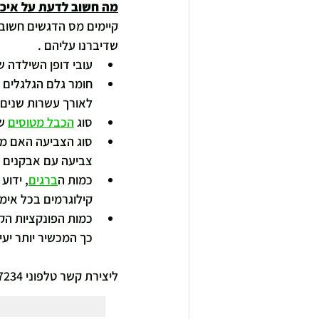
מה חשוב לדעת על איכות
קיימים מס הדגשים חשוב
שדיברנו עליהם .
עובי דופן השילדה ש
חומר גלם הגלגלים 
לאורך עשרות שנים ו
סוג 
הכבל מטוסים
 ש
סוג הצביעה האם מד
צביעה עם אבקנים א
כמות ה
ברגים
, ידוע
קילוגרמים בכל אימו
כמות הפונקציות הקי
כך המכשיר יותר יעיל
ליצירת קשר טלפוני 0528707234 או באתר 