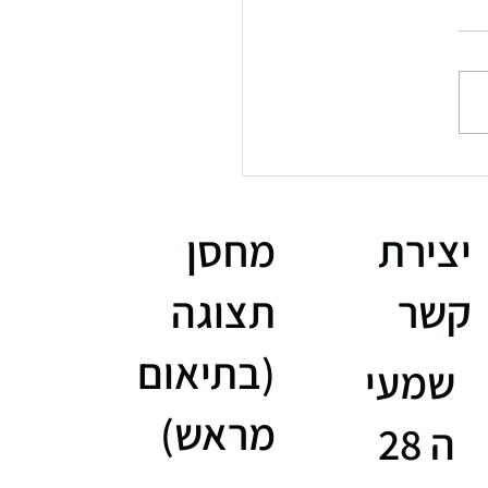
Speediance Gym Monster 2 –
כושר החכם שמכניס את
 אל תוך הבית
יצירת
מחסן
קשר
תצוגה
(בתיאום
שמעי
מראש)
ה 28