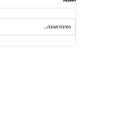
כתיבת תגובה...
NUOBELL S240: כשדיוק הנדסי,
תחושת שימוש ויוקרה נפגשים
במוצר אחד