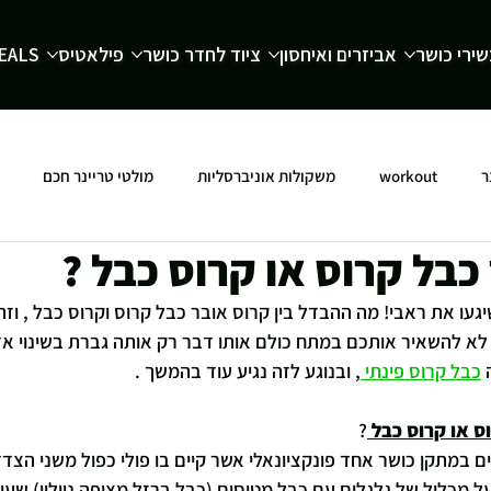
ירי כושר
אביזרים ואיחסון
ציוד לחדר כושר
פילאטיס
EALS
ר
workout
משקולות אוניברסליות
מולטי טריינר חכם
כבל קרוס או קרוס כבל ?
יגעו את ראבי! מה ההבדל בין קרוס אובר כבל קרוס וקרוס כבל , וזה
 לא להשאיר אותכם במתח כולם אותו דבר רק אותה גברת בשינוי אד
 
כבל קרוס פינתי 
,
 ובנוגע לזה נגיע עוד בהמשך .
ס או קרוס כבל
?
 במתקן כושר אחד פונקציונאלי אשר קיים בו פולי כפול משני הצדד
על מכלול של גלגלים עם כבל מטוסים (כבל ברזל מצופה ניילון) שעו