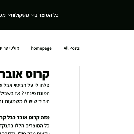
כל המוצרים
משקולות
מכש
All Posts
homepage
מולטי טריינ
קרוס אובר 
סלחו לי על הביטוי אבל ש
המונח פינתי ? אז בשביל
היחיד שיש לו משמעות זה
מזה קרוס אובר כבל קרו
כל המוצרים הללו בתנקזים
יודעים מזה פולי, מדובר 