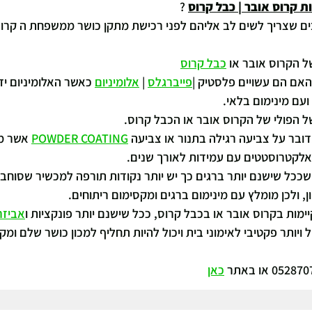
 קרוס אובר | כבל קרוס
 ?
ים שצריך לשים לב אליהם לפני רכישת מתקן כושר ממשפחת ה קרוס
ל הקרוס אובר או 
כבל קרוס
האם הם עשויים פלסטיק |
פייברגלס
 | 
אלומיניום
 כאשר האלומיניום יד
עם מינימום בלאי.
ל הפולי של הקרוס אובר או הכבל קרוס.
ובר על צביעה רגילה בתנור או צביעה 
POWDER COATING
 אשר מ
לקטרוסטטים עם עמידות לאורך שנים.
 שככל שישנם יותר ברגים כך יש יותר נקודות תורפה למכשיר שסוחב 
ן, ולכן מומלץ עם מינימום ברגים ומקסימום ריתוחים.
ימות בקרוס אובר או בכבל קרוס, ככל שישנם יותר פונקציות ו
אביזרי
 ויותר פקטיבי לאימוני בית ויכול להיות תחליף למכון כושר שלם ומקצ
כאן