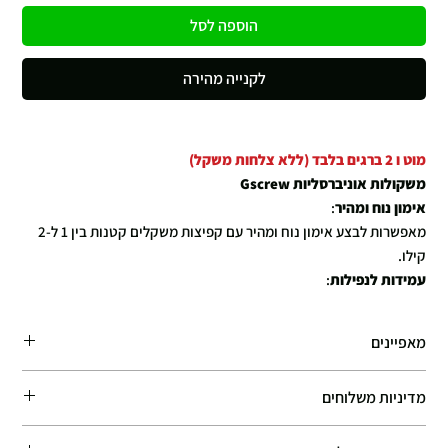
הוספה לסל
לקנייה מהירה
מוט ו 2 ברגים בלבד (ללא צלחות משקל)
משקולות אוניברסליות Gscrew
אימון נוח ומהיר
:
מאפשרות לבצע אימון נוח ומהיר עם קפיצות משקלים קטנות בין 1 ל-2
קילו.
עמידות לנפילות
:
המשקולות עמידות לנפילות ובו זמנית מדמות דאמבלים מקצועיים במכון
כושר.
מאפיינים
פטנט ייחודי
:
משקולות מקצועיות עם ברגים ייחודיים בפטנט, המאפשרים כיוונון
מוט רחב + 2 ברגים למשקל 60 קילו כל צד
מדיניות משלוחים
משקל בקלות ונוחות.
משקל מווט - 6.5 KG
משקל ברגים - 2 KG לכל בורג * 2
רב-שימושיות
:
זמן האספקה המשוער: 7–10 ימי עסקים. אנו עושים את מירב המאמצים לספק
מיועדות לספורטאים וחובבי כושר שמחפשים כלי אימון רב-שימושי