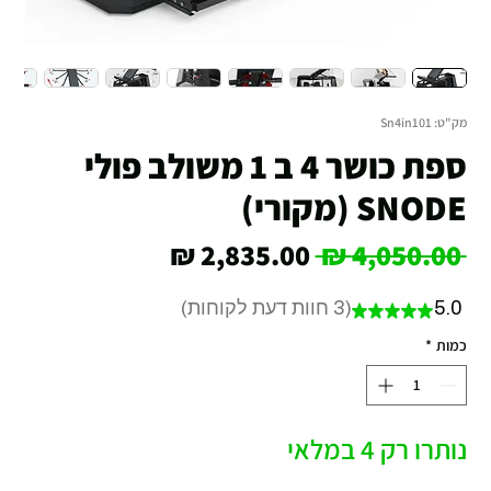
מק"ט: Sn4in101
ספת כושר 4 ב 1 משולב פולי
SNODE (מקורי)
מחיר
מחיר
 ‏4,050.00 ‏₪ 
רגיל
מבצע
5.0
3
חוות דעת לקוחות
★
★
★
★
★
3
כמות
*
נותרו רק 4 במלאי