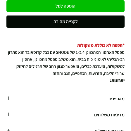
הוספה לסל
לקנייה מהירה
*הספה לא כוללת משקולות
ספסל האחסון המתכוונן 4 ב-1 של SNODE עם כבל קרוסאובר הוא פתרון
רב-תכליתי לאימוני כוח בבית. הוא משלב ספסל מתכוונן, אחסון
למשקולות, ומערכת כבלים, ומאפשר מגוון רחב של תרגילים לחיזוק
שרירי הליבה, הזרועות, הכתפיים, הגב והחזה.
יתרונות:
רב-תכליתיות:
24 תצורות שונות עם 8 זוויות משענת (0 עד 90
מעלות) ו-3 זוויות מושב (0, 10 ו-20 מעלות) מאפשרות התאמה
מאפיינים
אישית של האימון.
מערכת כבלים מתכווננת:
זרועות כבל מסתובבות עם 7 זוויות ו-3
מדיניות משלוחים
רמות התנגדות (5-10 ק"ג) מספקות אפשרויות תרגול מגוונות.
חיסכון במקום:
עיצוב קומפקטי עם מגשי אחסון למשקולות, מתאים
זמן האספקה המשוער: 7–10 ימי עסקים. אנו עושים את מירב המאמצים לספק
לרוב המשקולות בשוק.
אפשרויות תשלום