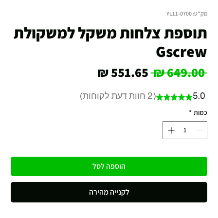
מק"ט: YL11-0700
תוספת צלחות משקל למשקולת
Gscrew
מחיר
מחיר
 ‏649.00 ‏₪ 
רגיל
מבצע
5.0
2
חוות דעת לקוחות
★
★
★
★
★
2
כמות
*
הוספה לסל
לקנייה מהירה