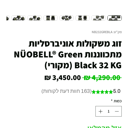
מק"ט: NB232GREBLA
זוג משקולות אוניברסליות
מתכווננות NÜOBELL® Green
Black 32 KG (מקורי)
מחיר
מחיר
 ‏4,290.00 ‏₪ 
רגיל
מבצע
5.0
163
חוות דעת לקוחות
★
★
★
★
★
163
כמות
*
אזל מהמלאי