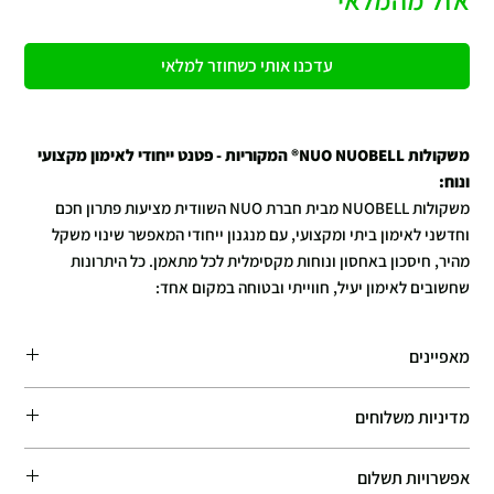
עדכנו אותי כשחוזר למלאי
משקולות NUO NUOBELL® המקוריות - פטנט ייחודי לאימון מקצועי
ונוח:
משקולות NUOBELL מבית חברת NUO השוודית מציעות פתרון חכם
וחדשני לאימון ביתי ומקצועי, עם מנגנון ייחודי המאפשר שינוי משקל
מהיר, חיסכון באחסון ונוחות מקסימלית לכל מתאמן. כל היתרונות
שחשובים לאימון יעיל, חווייתי ובטוחה במקום אחד:
פטנט מתכוונן ייחודי ומתקדם:
מאפיינים
פיתוח ייחודי מבית NUO השוודית, יצרנית מובילה של משקולות
מתכווננות, המציעות פתרון אוניברסלי, איכותי ומקצועי לכל רמת אימון.
משווק מורשה, מוצר מקורי! היזהרו מחיקויים
מדיניות משלוחים
הקפיצות במשקלים: ,2,4,6,8,10,12,14,16,18,20,22,24,26,28,30,32 ק”ג.
מידות הסט: 485x180x180mm .
מנגנון שינוי משקל מהיר ונוח לשימוש:
זמן האספקה המשוער: 7–10 ימי עסקים. אנו עושים את מירב המאמצים לספק
מוצרים משלימים: מעמד למשקולות, ספת כושר
באמצעות סיבוב קל של מוט האחיזה, המשקולת מתאימה את עצמה
אפשרויות תשלום
את ההזמנות במהירות האפשרית, ובמקרים רבים המוצרים מגיעים מוקדם