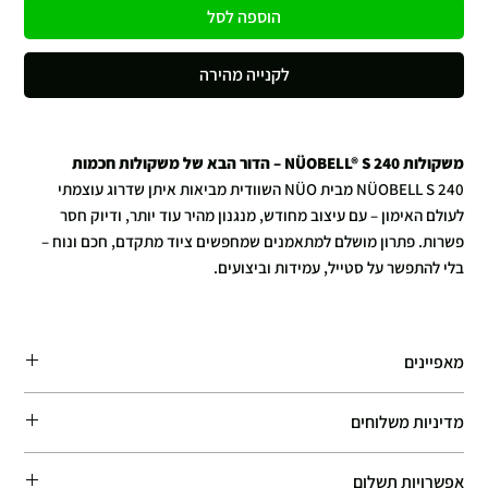
הוספה לסל
לקנייה מהירה
משקולות NÜOBELL® S 240 – הדור הבא של משקולות חכמות
NÜOBELL S 240 מבית NÜO השוודית מביאות איתן שדרוג עוצמתי
לעולם האימון – עם עיצוב מחודש, מנגנון מהיר עוד יותר, ודיוק חסר
פשרות. פתרון מושלם למתאמנים שמחפשים ציוד מתקדם, חכם ונוח –
בלי להתפשר על סטייל, עמידות וביצועים.
מנגנון שינוי משקל מהיר במיוחד
סיבוב קל של הידית, והמשקולת מתאימה את עצמה בדיוק למשקל הרצוי
מאפיינים
– בין 2 ועד 40 ק”ג, בקפיצות מדויקות של 2 ק”ג. אימון רציף, זורם וחכם
– בלי לבזבז זמן בין הסטים.
מדיניות משלוחים
טווח המשקל (לכל משקולת): 2 – 4 – 6 – 8 – 10 – 12 – 14 – 16 – 18 – 20 –
22 – 24 – 26 – 28 – 30 – 32 – 34 – 36 – 38 – 40 ק”ג
עיצוב קומפקטי, מינימליסטי ונייד
זמן אספקה משוער: 4–8 ימי עסקים.
משקל נקי לכל משקולת: 40 ק”ג
כל מה שצריך – על משטח אחד. המשקולות מאחסנות בתוכן 20 זוגות
אפשרויות תשלום
אנו עושים את מירב המאמצים לספק את ההזמנות במהירות האפשרית,