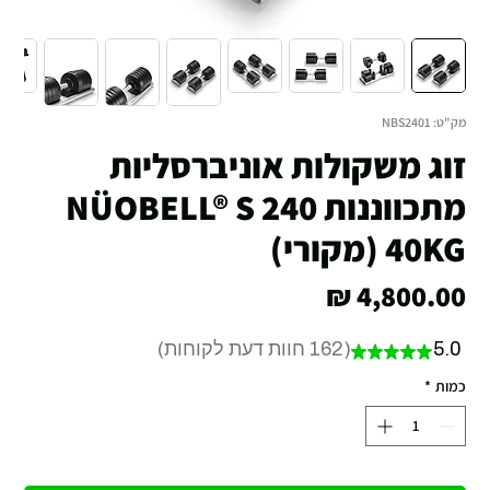
מק"ט: NBS2401
זוג משקולות אוניברסליות
מתכווננות NÜOBELL® S 240
40KG (מקורי)
מחיר
5.0
162
חוות דעת לקוחות
★
★
★
★
★
162
כמות
*