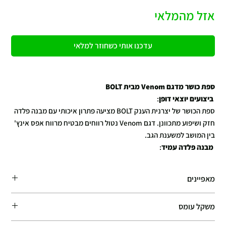
אזל מהמלאי
עדכנו אותי כשחוזר למלאי
ספת כושר מדגם Venom מבית BOLT
ביצועים יוצאי דופן
:
ספת הכושר של יצרנית הענק BOLT מציעה פתרון איכותי עם מבנה פלדה
חזק ושיפוע מתכוונן. דגם Venom נטול רווחים מבטיח מרווח אפס אינץ'
בין המושב למשענת הגב.
מבנה פלדה עמיד
:
הספסל כולל מבנה פלדה בחתך של 7 עד 11 מילימטר, המבטיח יציבות
וחוזק לאורך זמן.
מאפיינים
שיפוע מתכוונן
:
משענת הגב מתכווננת עם טווח שיפוע מ-0 עד 90 מעלות, מה שמאפשר
90 לברות
משקל עומס
התאמה מושלמת לכל סוגי האימונים.
נוחות מירבית
:
800 לברות