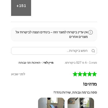
בנייה תעשייתית – כמו שצריך
151+
פלדת מבנה Q235 Carbon Steel
חיתוך מדויק, חורים סימטריים ומבנה קשיח
מיועד לשימוש יומיומי אינטנסיבי בסביבה מסחרית
תחושת פרימיום בכל תנועה ובכל חיבור
אין עדיין ביקורות למוצר הזה – בינתיים הצצה לביקורות על
מוצרים אחרים
למי IronForge מתאים?
מכוני כושר וסטודיואים מקצועיים
חדרי כושר ביתיים ברמת פרימיום
מציג 1 - 4 מ 527 ביקורותs.
מיין לפי:
מתאמנים שמחפשים מערכת אחת שעושה הכול
עבודה עם משקלים חופשיים + פולי ברמה גבוהה
★
★
★
★
★
לפני שבוע
מי שמבין ציוד – ודורש ביצועים אמיתיים
מדהים!
ספה ברמה גבוהה, שירות נהדר!